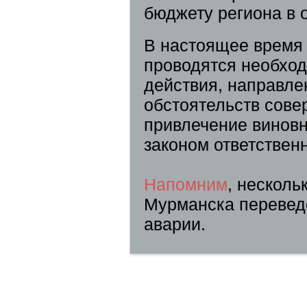
бюджету региона в 
В настоящее время 
проводятся необхо
действия, направле
обстоятельств сове
привлечение виновн
законом ответствен
Напомним
, несколь
Мурманска переведе
аварии.