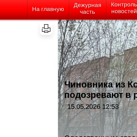
Контроль
Дежурная
На главную
новостей
часть
Чиновника из Ко
подозревают в 
15.05.2026 12:53