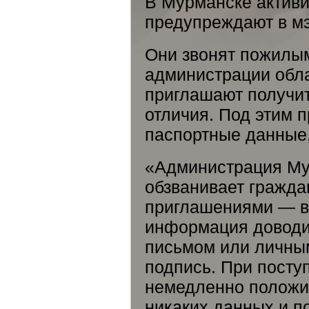
В Мурманске актив
предупреждают в м
Они звонят пожилы
администрации обла
приглашают получит
отличия. Под этим 
паспортные данные
«Администрация Му
обзванивает гражда
приглашениями — в
информация доводи
письмом или личны
подпись. При посту
немедленно положит
никаких данных и п