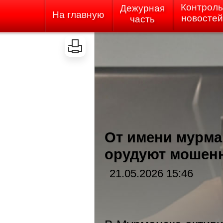
Контроль
Дежурная
На главную
новостей
часть
От имени мурма
орудуют мошен
21.05.2026 15:46