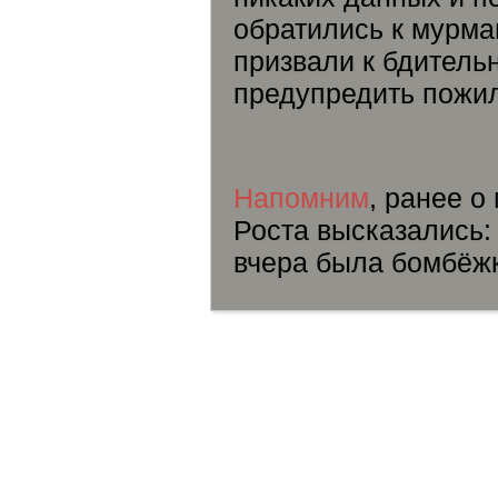
обратились к мурма
призвали к бдитель
предупредить пожил
Напомним
, ранее о
Роста высказались:
вчера была бомбёж