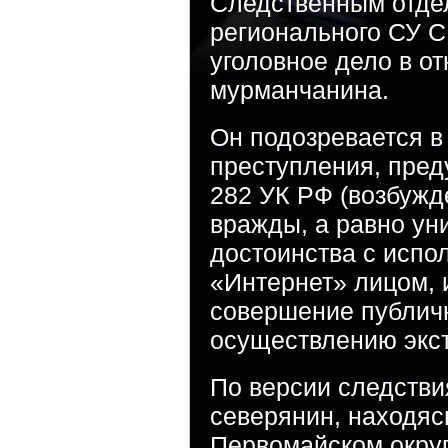
Следственным отде
регионального СУ С
уголовное дело в о
мурманчанина.
Он подозревается 
преступления, преду
282 УК РФ (возбужд
вражды, а равно ун
достоинства с испо
«Интернет» лицом,
совершение публич
осуществлению экст
По версии следствия
северянин, находясь
Первомайском округ