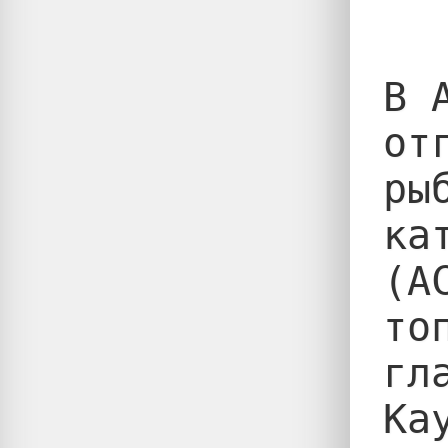
В 
от
ры
ка
(А
то
гл
Кау