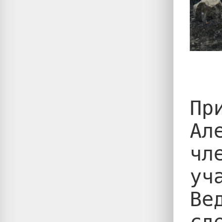
Пр
Ал
чл
уч
Ве