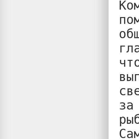
Ко
по
об
гл
чт
вы
св
за
рыб
Са