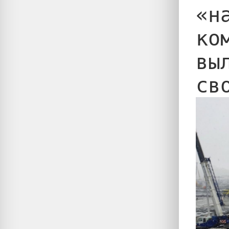
«н
ко
вы