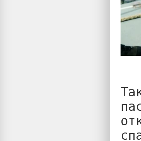
Та
па
от
сп