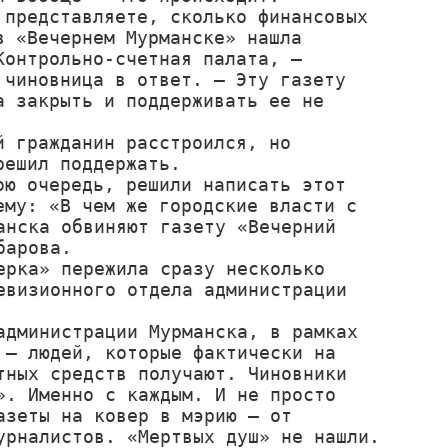
 представляете, сколько финансовых 
в «Вечернем Мурманске» нашла 
Контрольно-счетная палата, – 
 чиновница в ответ. – Эту газету 
а закрыть и поддерживать ее не 
й гражданин расстроился, но 
решил поддержать.

ою очередь, решили написать этот 
ему: «В чем же городские власти с 
нска обвиняют газету «Вечерний 
арова.

рка» пережила сразу несколько 
визионного отдела администрации 
дминистрации Мурманска, в рамках 
– людей, которые фактически на 
ных средств получают. Чиновники 
. Именно с каждым. И не просто 
зеты на ковер в мэрию – от 
рналистов. «Мертвых душ» не нашли. 