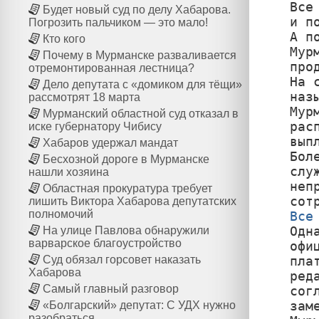
Все
Будет новый суд по делу Хабарова.
и п
Погрозить пальчиком — это мало!
А п
Кто кого
Мур
Почему в Мурманске разваливается
про
отремонтированная лестница?
На 
Дело депутата с «домиком для тёщи»
наз
рассмотрят 18 марта
Мур
Мурманский областной суд отказал в
рас
иске губернатору Чибису
вып
Хабаров удержал мандат
Бол
Бесхозной дороге в Мурманске
слу
нашли хозяина
неп
Областная прокуратура требует
лишить Виктора Хабарова депутатских
полномочий
Все

Од
На улице Павлова обнаружили
варварское благоустройство
офи
пла
Суд обязал горсовет наказать
Хабарова
ред
Самый главный разговор
сог
зам
«Болгарский» депутат: С УДХ нужно
разобраться