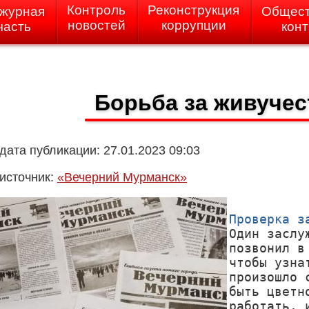
Контроль
Реконструкция
журная
Общес
новостей
коррупции
часть
кон
Борьба за живучес
дата публикации: 27.01.2023 09:03
источник:
«Вечерний Мурманск»
Проверка з

Один заслу
позвонил в
чтобы узна
произошло 
быть цветн
работать, 