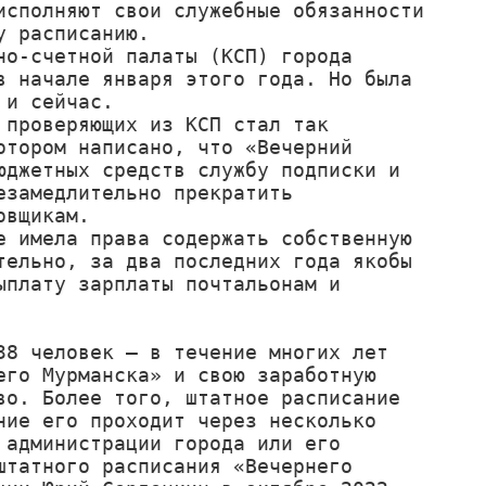
сполняют свои служебные обязанности 
 расписанию.

о-счетной палаты (КСП) города 
 начале января этого года. Но была 
и сейчас.

проверяющих из КСП стал так 
тором написано, что «Вечерний 
джетных средств службу подписки и 
замедлительно прекратить 
вщикам.

 имела права содержать собственную 
ельно, за два последних года якобы 
плату зарплаты почтальонам и 
38 человек – в течение многих лет 
го Мурманска» и свою заработную 
о. Более того, штатное расписание 
ие его проходит через несколько 
администрации города или его 
татного расписания «Вечернего 