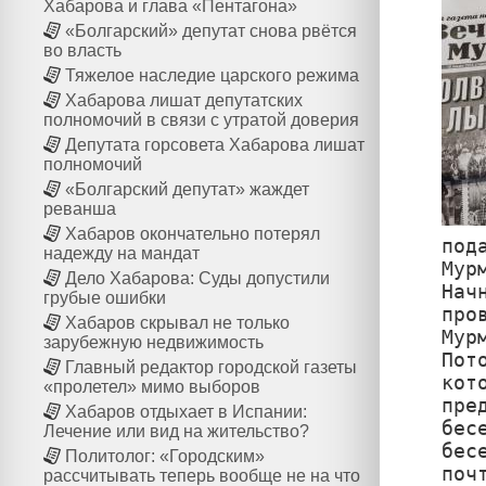
Хабарова и глава «Пентагона»
«Болгарский» депутат снова рвётся
во власть
Тяжелое наследие царского режима
Хабарова лишат депутатских
полномочий в связи с утратой доверия
Депутата горсовета Хабарова лишат
полномочий
«Болгарский депутат» жаждет
реванша
Хабаров окончательно потерял
под
надежду на мандат
Мур
Дело Хабарова: Суды допустили
Нач
грубые ошибки
про
Хабаров скрывал не только
Мур
зарубежную недвижимость
Пот
Главный редактор городской газеты
кот
«пролетел» мимо выборов
пре
Хабаров отдыхает в Испании:
бес
Лечение или вид на жительство?
бес
Политолог: «Городским»
поч
рассчитывать теперь вообще не на что