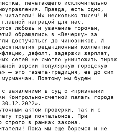
истка, печатающего исключительно 
оуправления. Правда, есть одно, 
 читатели! Их несколько тысяч! И 
главной наградой для нас, 
тся любовь и уважение горожан, 
тий обращались в «Вечерку» за 
ли достучаться до чиновников. И 
есятилетия редакционный коллектив 
фляцию, дефолт, задержки зарплат, 
ых сетей не смогло уничтожить тираж 
жной версии популярную городскую 
» – это газета-традиция, ее до сих 
мурманчан. Поэтому мы будем 
с заявлением в суд о «признании 
и Контрольно-счетной палаты города 
30.12.2022».

точным актом проверки, так и с 
ату труда почтальонов. При 
 строго в рамках закона.

татели! Пока мы еще боремся и не 