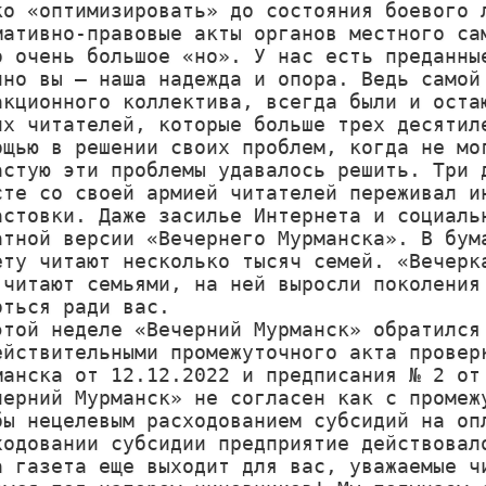
ко «оптимизировать» до состояния боевого л
мативно-правовые акты органов местного сам
о очень большое «но». У нас есть преданные
нно вы – наша надежда и опора. Ведь самой 
акционного коллектива, всегда были и остаю
их читателей, которые больше трех десятиле
ощью в решении своих проблем, когда не мог
астую эти проблемы удавалось решить. Три д
сте со своей армией читателей переживал ин
астовки. Даже засилье Интернета и социальн
атной версии «Вечернего Мурманска». В бума
ету читают несколько тысяч семей. «Вечерка
 читают семьями, на ней выросли поколения 
оться ради вас.

этой неделе «Вечерний Мурманск» обратился 
ействительными промежуточного акта проверк
манска от 12.12.2022 и предписания № 2 от 
черний Мурманск» не согласен как с промежу
бы нецелевым расходованием субсидий на опл
ходовании субсидии предприятие действовало
а газета еще выходит для вас, уважаемые чи