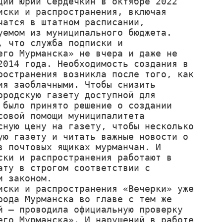
ии Юрий Сердечкин в октябре 2022 
ски и распространения, включая 
атся в штатном расписании, 
емом из муниципального бюджета.

 что служба подписки и 
го Мурманска» не вчера и даже не 
014 года. Необходимость создания в 
остранения возникла после того, как 
я заоблачными. Чтобы снизить 
родскую газету доступной для 
было принято решение о создании 
овой помощи муниципалитета 
ную цену на газету, чтобы несколько 
ю газету и читать важные новости о 
 почтовых ящиках мурманчан. И 
ки и распространения работают в 
ту в строгом соответствии с 
 законом.

ски и распространения «Вечерки» уже 
ода Мурманска во главе с тем же 
 – проводила официальную проверку 
го Мурманска». И нарушений в работе 