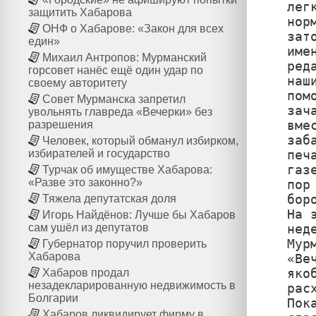
лег
защитить Хабарова
нор
ОНФ о Хабарове: «Закон для всех
зат
един»
име
Михаил Антропов: Мурманский
ред
горсовет нанёс ещё один удар по
наш
своему авторитету
пом
Совет Мурманска запретил
зач
увольнять главреда «Вечерки» без
вме
разрешения
заб
Человек, который обманул избирком,
печ
избирателей и государство
газ
Турчак об имуществе Хабарова:
«Разве это законно?»
пор
бор
Тяжела депутатская доля
На 
Игорь Найдёнов: Лучше бы Хабаров
нед
сам ушёл из депутатов
Мур
Губернатор поручил проверить
Хабарова
«Ве
яко
Хабаров продал
незадекларированную недвижимость в
рас
Болгарии
Пок
Хабаров ликвидирует фирму в