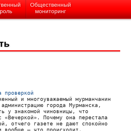
твенный
Общественный
троль
мониторинг
ть
а проверкой
женный и многоуважаемый мурманчанин 
 администрацию города Мурманска, 
ть у знакомой чиновницы, что 
с «Вечеркой». Почему она перестала 
ой, отчего газете не дают спокойно 
и вообще – что происходит.
