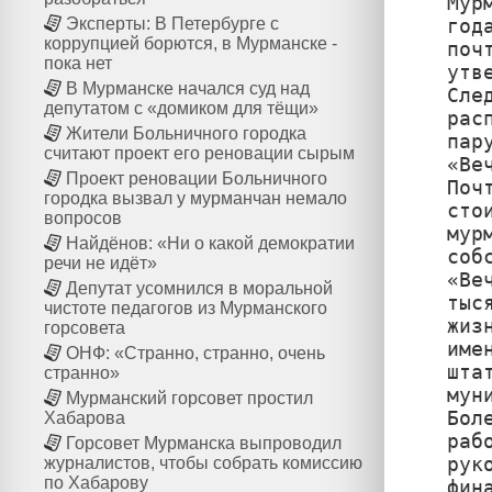
Мур
год
Эксперты: В Петербурге с
коррупцией борются, в Мурманске -
поч
пока нет
утв
В Мурманске начался суд над
Сле
депутатом с «домиком для тёщи»
рас
Жители Больничного городка
пар
считают проект его реновации сырым
«Ве
Проект реновации Больничного
Поч
городка вызвал у мурманчан немало
сто
вопросов
мур
Найдёнов: «Ни о какой демократии
соб
речи не идёт»
«Ве
Депутат усомнился в моральной
тыс
чистоте педагогов из Мурманского
жиз
горсовета
име
ОНФ: «Странно, странно, очень
шта
странно»
мун
Мурманский горсовет простил
Бол
Хабарова
раб
Горсовет Мурманска выпроводил
рук
журналистов, чтобы собрать комиссию
по Хабарову
фин