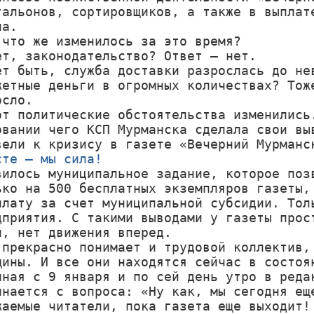
тальонов, сортировщиков, а также в выплате
а.

 что же изменилось за это время?

ет, законодательство? Ответ – нет.

ет быть, служба доставки разрослась до нев
жетные деньги в огромных количествах? Тоже
сло.

от политические обстоятельства изменились.
овании чего КСП Мурманска сделала свои выв
сте – мы сила!
явилось муниципальное задание, которое поз
ько на 500 бесплатных экземпляров газеты, 
плату за счет муниципальной субсидии. Толь
дприятия. С такими выводами у газеты прост
и, нет движения вперед.

 прекрасно понимает и трудовой коллектив, 
щины. И все они находятся сейчас в состоян
иная с 9 января и по сей день утро в редак
инается с вопроса: «Ну как, мы сегодня еще
жаемые читатели, пока газета еще выходит! 