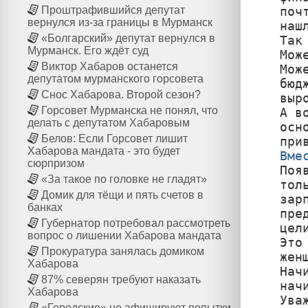
поч
Проштрафившийся депутат
вернулся из-за границы в Мурманск
нашл
«Болгарский» депутат вернулся в
Так
Мурманск. Его ждёт суд
Мож
Виктор Хабаров останется
Мож
депутатом мурманского горсовета
бюд
Снос Хабарова. Второй сезон?
выро
Горсовет Мурманска не понял, что
А в
делать с депутатом Хабаровым
осн
Белов: Если Горсовет лишит
Хабарова мандата - это будет
Вме
сюрпризом

По
«За такое по головке не гладят»
тол
Домик для тёщи и пять счетов в
зар
банках
пре
Губернатор потребовал рассмотреть
цел
вопрос о лишении Хабарова мандата
Это
Прокуратура занялась домиком
жен
Хабарова
Нач
87% северян требуют наказать
нач
Хабарова
Ува
«Городские» не афишируют попытки