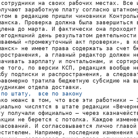
 сотрудники на своих рабочих местах. Все и
олучают заработную плату согласно штатному
отом в редакцию пришли чиновники Контрольн
манска. Проверка должна была завершиться в
длена до марта. И фактически она проходит 
сегодняшний день результатом деятельности 
ываемый «промежуточный акт проверки», в ко
манск» не имеет права содержать за счет бю
пространения, а главный редактор должен не
лачивать зарплату и почтальонам, и сортиро
ее того, по версии КСП, редакция вообще не
жбу подписки и распространения, а следоват
равомерно тратила бюджетную субсидию на вы
 по штату,  все по закону
нако нюанс в том, что все эти работники – 
циально числятся в штате редакции «Вечерне
ту получали официально – через казначейств
акции не берется с потолка. Каждое изменен
ласований. И согласовывается лично главой 
естителем. Например, последние изменения ш