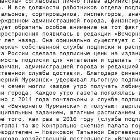
манска» согласовал лично глава администрац
а. И все должности работников отдела подпи
тальонов, сортировщиков, инспекторов, знач
ержденном администрацией города, финансиру
дует обратить особое внимание на тот факт,
пространения появилась в редакции «Вечерне
у лет назад. Она официально существует с 2
черке» собственной службы подписки и распр
та России сделала подписные цены на издани
имость подписки для читателей и сделать го
манчан, администрацией города и редакцией 
ственной службы доставки. Благодаря финанс
черний Мурманск» удерживал льготную подпис
яч семей могли каждое утро получать любиму
ни города. Каждое утро газета появлялась в
нно с 2014 года почтальоны и служба подпис
те «Вечернего Мурманска» и получают зарпла
иципальным заданием, штатным расписанием и
ее того, как раз в 2016 году (служба подпи
отала) та же Контрольно-счетная палата гор
оводителем – Новиковой Татьяной Сергеевной
ансово-хозяйственной деятельности «Вечерне