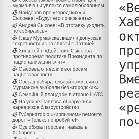
«В
мурманчан и увлекся самолюбованием
Найдёнов про «городских» и
Ха
Сысоева: «Будут его прикрывать»
Андрей Сысоев: «В отставку уходить
не собираюсь»
ок
Главу Мурманска лишили допуска к
секретности из-за связей с Латвией
пр
Хинштейн: «Действия Сысоева
противоречат политике Президента по
уп
национализации элит»
Сысоева отнесли к вопросам
Вм
нацбезопасности
Состав избирательной комиссии в
Мурманске выбрали без «городских»
ре
Семейный плацдарм в стране НАТО
На улице Павлова обнаружили
«р
варварское благоустройство
Губернатор о «кирпичном» ремонте
по
дорог: «Только попробуйте!»
Суд обязал горсовет наказать
Хабарова