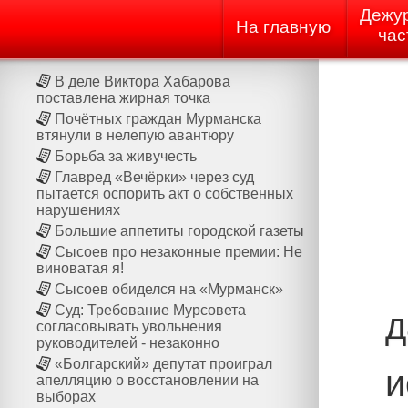
Дежу
На главную
час
В деле Виктора Хабарова
поставлена жирная точка
Почётных граждан Мурманска
втянули в нелепую авантюру
Борьба за живучесть
Главред «Вечёрки» через суд
пытается оспорить акт о собственных
нарушениях
Большие аппетиты городской газеты
Сысоев про незаконные премии: Не
виноватая я!
Сысоев обиделся на «Мурманск»
Суд: Требование Мурсовета
д
согласовывать увольнения
руководителей - незаконно
«Болгарский» депутат проиграл
и
апелляцию о восстановлении на
выборах