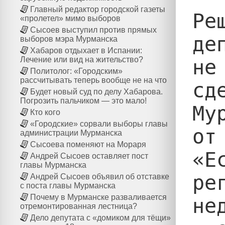
Главный редактор городской газеты
Ре
«пролетел» мимо выборов
Сысоев выступил против прямых
де
выборов мэра Мурманска
Хабаров отдыхает в Испании:
Лечение или вид на жительство?
не
Политолог: «Городским»
рассчитывать теперь вообще не на что
сд
Будет новый суд по делу Хабарова.
Погрозить пальчиком — это мало!
Му
Кто кого
«Городские» сорвали выборы главы
от
администрации Мурманска
Сысоева поменяют на Мораря
«Е
Андрей Сысоев оставляет пост
главы Мурманска
ре
Андрей Сысоев объявил об отставке
с поста главы Мурманска
Почему в Мурманске разваливается
не
отремонтированная лестница?
Дело депутата с «домиком для тёщи»