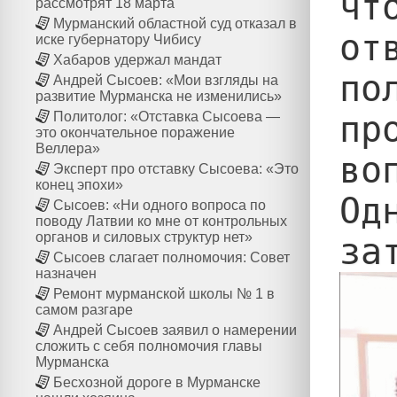
чт
рассмотрят 18 марта
Мурманский областной суд отказал в
от
иске губернатору Чибису
Хабаров удержал мандат
по
Андрей Сысоев: «Мои взгляды на
развитие Мурманска не изменились»
пр
Политолог: «Отставка Сысоева —
это окончательное поражение
Веллера»
воп
Эксперт про отставку Сысоева: «Это
конец эпохи»
Од
Сысоев: «Ни одного вопроса по
поводу Латвии ко мне от контрольных
органов и силовых структур нет»
Сысоев слагает полномочия: Совет
назначен
Ремонт мурманской школы № 1 в
самом разгаре
Андрей Сысоев заявил о намерении
сложить с себя полномочия главы
Мурманска
Бесхозной дороге в Мурманске