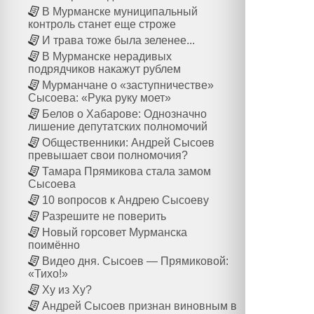
В Мурманске муниципальный
контроль станет еще строже
И трава тоже была зеленее...
В Мурманске нерадивых
подрядчиков накажут рублем
Мурманчане о «заступничестве»
Сысоева: «Рука руку моет»
Белов о Хабарове: Однозначно
лишение депутатских полномочий
Общественники: Андрей Сысоев
превышает свои полномочия?
Тамара Прямикова стала замом
Сысоева
10 вопросов к Андрею Сысоеву
Разрешите не поверить
Новый горсовет Мурманска
поимённо
Видео дня. Сысоев — Прямиковой:
«Тихо!»
Ху из Ху?
Андрей Сысоев признан виновным в