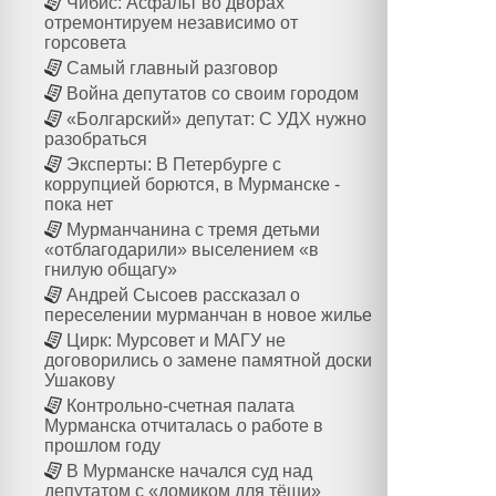
Чибис: Асфальт во дворах
отремонтируем независимо от
горсовета
Самый главный разговор
Война депутатов со своим городом
«Болгарский» депутат: С УДХ нужно
разобраться
Эксперты: В Петербурге с
коррупцией борются, в Мурманске -
пока нет
Мурманчанина с тремя детьми
«отблагодарили» выселением «в
гнилую общагу»
Андрей Сысоев рассказал о
переселении мурманчан в новое жилье
Цирк: Мурсовет и МАГУ не
договорились о замене памятной доски
Ушакову
Контрольно-счетная палата
Мурманска отчиталась о работе в
прошлом году
В Мурманске начался суд над
депутатом с «домиком для тёщи»