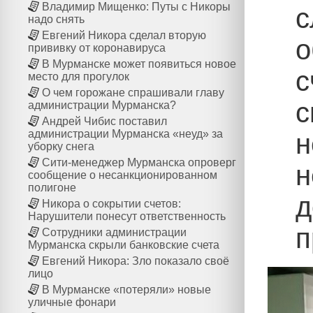
Владимир Мищенко: Путы с Никоры
с
надо снять
Евгений Никора сделал вторую
о
прививку от коронавируса
В Мурманске может появиться новое
с
место для прогулок
О чем горожане спрашивали главу
с
администрации Мурманска?
Андрей Чибис поставил
администрации Мурманска «неуд» за
н
уборку снега
Сити-менеджер Мурманска опроверг
н
сообщение о несанкционированном
полигоне
д
Никора о сокрытии счетов:
Нарушители понесут ответственность
п
Сотрудники администрации
Мурманска скрыли банковские счета
Евгений Никора: Зло показало своё
лицо
В Мурманске «потеряли» новые
уличные фонари