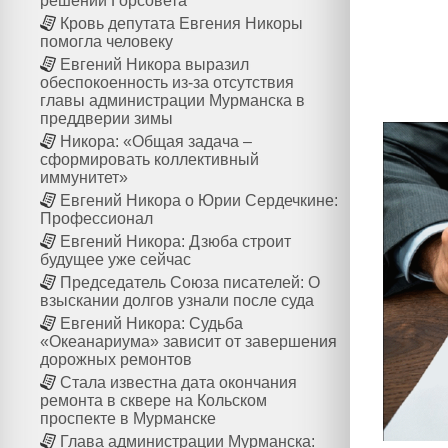
решений Горсовета
Кровь депутата Евгения Никоры
помогла человеку
Евгений Никора выразил
обеспокоенность из-за отсутствия
главы администрации Мурманска в
преддверии зимы
Никора: «Общая задача –
сформировать коллективный
иммунитет»
Евгений Никора о Юрии Сердечкине:
Профессионал
Евгений Никора: Дзюба строит
будущее уже сейчас
Председатель Союза писателей: О
взыскании долгов узнали после суда
Евгений Никора: Судьба
«Океанариума» зависит от завершения
дорожных ремонтов
Стала известна дата окончания
ремонта в сквере на Кольском
проспекте в Мурманске
Глава администрации Мурманска: