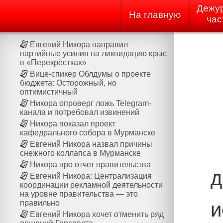
Дежу
На главную
час
Евгений Никора направил
партийные усилия на ликвидацию крыс
в «Перекрёстках»
Вице-спикер Облдумы о проекте
бюджета: Осторожный, но
оптимистичный
Никора опроверг ложь Telegram-
канала и потребовал извинений
Никора показал проект
кафедрального собора в Мурманске
Евгений Никора назвал причины
снежного коллапса в Мурманске
Никора про отчет правительства
д
Евгений Никора: Централизация
координации рекламной деятельности
на уровне правительства — это
и
правильно
Евгений Никора хочет отменить ряд