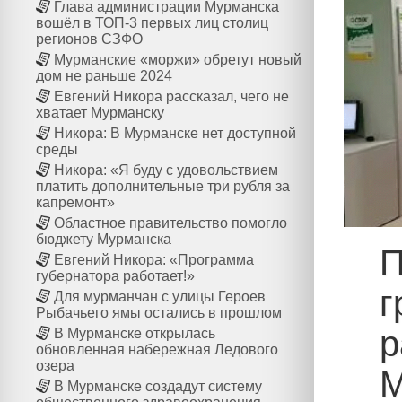
Глава администрации Мурманска
вошёл в ТОП-3 первых лиц столиц
регионов СЗФО
Мурманские «моржи» обретут новый
дом не раньше 2024
Евгений Никора рассказал, чего не
хватает Мурманску
Никора: В Мурманске нет доступной
среды
Никора: «Я буду с удовольствием
платить дополнительные три рубля за
капремонт»
Областное правительство помогло
бюджету Мурманска
П
Евгений Никора: «Программа
губернатора работает!»
г
Для мурманчан с улицы Героев
Рыбачьего ямы остались в прошлом
р
В Мурманске открылась
обновленная набережная Ледового
озера
М
В Мурманске создадут систему