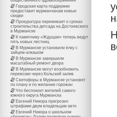
общественного здравоохранения
у
Городская карта поддержки
предоставит мурманчанам новые
н
скидки
Прокуратура переживает о сроках
строительства детсада на Достоевского
в Мурманске
Н
К памятнику «Ждущая» теперь ведут
пять новых лестниц
в
В Мурманске установили ёлку с
зайцем-алкашом
В Мурманске завершили
масштабный ремонт двора
В Мурманске могут возобновить
перевозки через Кольский залив
Светофоры в Мурманске установят
по плану и по желанию горожан
Что беспокоит жителей самого
южного округа Мурманска
Евгений Никора пригрозил
штрафами двум владельцам авто
Евгений Никора о школьном
«бизнесе»: Дадим правовую оценку