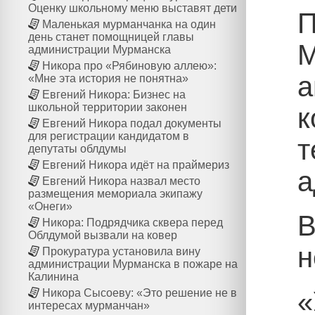
Оценку школьному меню выставят дети
П
Маленькая мурманчанка на один
день станет помощницей главы
М
администрации Мурманска
Никора про «Рябиновую аллею»:
а
«Мне эта история не понятна»
Евгений Никора: Бизнес на
школьной территории законен
к
Евгений Никора подал документы
для регистрации кандидатом в
т
депутаты облдумы
Евгений Никора идёт на праймериз
а
Евгений Никора назвал место
размещения мемориала экипажу
«Онеги»
В
Никора: Подрядчика сквера перед
Облдумой вызвали на ковер
н
Прокуратура установила вину
администрации Мурманска в пожаре на
Калинина
«
Никора Сысоеву: «Это решение не в
интересах мурманчан»