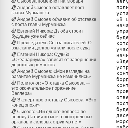
авг
Сысоева поменяют на Мораря
пол
Андрей Сысоев оставляет пост
уст
главы Мурманска
«В 
Андрей Сысоев объявил об отставке
с поста главы Мурманска
нач
упр
Евгений Никора: Дзюба строит
будущее уже сейчас
буд
кот
Председатель Союза писателей: О
взыскании долгов узнали после суда
уча
Евгений Никора: Судьба
нач
«Океанариума» зависит от завершения
«Зд
дорожных ремонтов
уст
Андрей Сысоев: «Мои взгляды на
кон
развитие Мурманска не изменились»
бор
Политолог: «Отставка Сысоева —
кон
это окончательное поражение
про
Веллера»
отв
Эксперт про отставку Сысоева: «Это
пос
конец эпохи»
буд
Сысоев: «Ни одного вопроса по
дес
поводу Латвии ко мне от контрольных
мор
органов и силовых структур нет»
раб