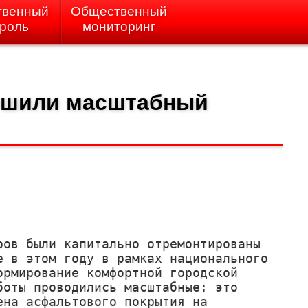
твенный
Общественный
троль
мониторинг
ршили масштабный
ров были капитально отремонтированы 
е в этом году в рамках национального 
ормирование комфортной городской 
боты проводились масштабные: это 
ена асфальтового покрытия на 