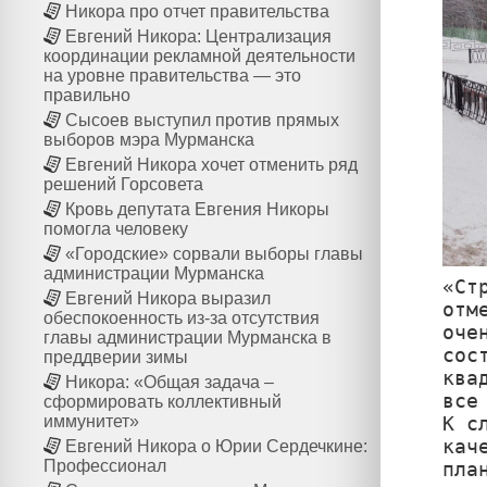
Никора про отчет правительства
Евгений Никора: Централизация
координации рекламной деятельности
на уровне правительства — это
правильно
Сысоев выступил против прямых
выборов мэра Мурманска
Евгений Никора хочет отменить ряд
решений Горсовета
Кровь депутата Евгения Никоры
помогла человеку
«Городские» сорвали выборы главы
администрации Мурманска
«Ст
Евгений Никора выразил
отм
обеспокоенность из-за отсутствия
оче
главы администрации Мурманска в
сос
преддверии зимы
ква
Никора: «Общая задача –
все 
сформировать коллективный
К с
иммунитет»
кач
Евгений Никора о Юрии Сердечкине:
Профессионал
пла