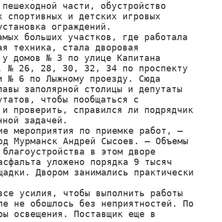
 пешеходной части, обустройство 
х спортивных и детских игровых 
установка ограждений.

амых больших участков, где работала 
ая техника, стала дворовая 
 у домов № 3 по улице Капитана 
, № 26, 28, 30, 32, 34 по проспекту 
и № 6 по Лыжному проезду. Сюда 
лавы заполярной столицы и депутаты 
утатов, чтобы пообщаться с 
 и проверить, справился ли подрядчик 
ной задачей.

е мероприятия по приемке работ, – 
д Мурманск Андрей Сысоев. – Объемы 
благоустройства в этом дворе 
сфальта уложено порядка 9 тысяч 
адки. Двором занимались практически 
се усилия, чтобы выполнить работы 
е не обошлось без неприятностей. По 
ы освещения. Поставщик еще в 