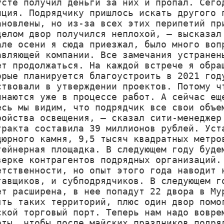
усте получил деньги за них и пропал. Сегод
иция. Подрядчику пришлось искать другого п
ановлены, но из-за всех этих перипетий при
целом двор получился неплохой, – высказал 
але осени я сюда приезжал, было много вопр
авляющей компании. Все замечания устранены
ет продолжаться. На каждой встрече я обращ
орые планируется благоустроить в 2021 году
ствовали в утверждении проектов. Потому чт
инаются уже в процессе работ. А сейчас еще
есь мы видим, что подрядчик все свои объем
ройства освещения, – сказал сити-менеджер 
тракта составила 39 миллионов рублей. Уста
дюрного камня, 9,5 тысяч квадратных метров
тейнерная площадка. В следующем году будем
верке контрагентов подрядных организаций. 
етственности, но опыт этого года наводит н
тавщиков, и субподрядчиков. В следующем го
ет расширена, в нее попадут 22 двора в Мур
ять таких территорий, плюс один двор помог
ской торговый порт. Теперь нам надо воврем
оты, чтобы после майских праздников подряд