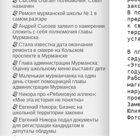
Сысоев слагает полномочия: Совет
зак
назначен
В п
Ремонт мурманской школы № 1 в
пре
самом разгаре
к с
Андрей Сысоев заявил о намерении
тер
сложить с себя полномочия главы
Мурманска
уст
Стала известна дата окончания
ремонта в сквере на Кольском
В п
проспекте в Мурманске
сад
Глава администрации Мурманска:
«Эт
Оценку школьному меню выставят дети
год
Маленькая мурманчанка на один
Раб
день станет помощницей главы
маг
администрации Мурманска
нар
Никора про «Рябиновую аллею»:
про
«Мне эта история не понятна»
Зам
Евгений Никора: Бизнес на
Юлия
школьной территории законен
Фот
Евгений Никора подал документы
для регистрации кандидатом в
депутаты облдумы
Мурманчане пожаловались мэру на