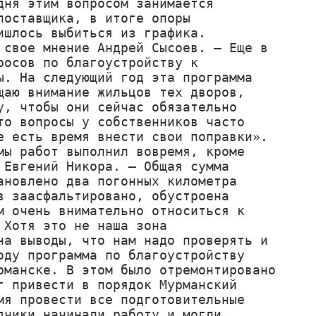
ня этим вопросом занимается 
оставщика, в итоге опоры 
шлось выбиться из графика.

свое мнение Андрей Сысоев. – Еще в 
осов по благоустройству к 
. На следующий год эта программа 
аю внимание жильцов тех дворов, 
, чтобы они сейчас обязательно 
о вопросы у собственников часто 
 есть время внести свои поправки». 

ы работ выполнил вовремя, кроме 
Евгений Никора. – Общая сумма 
новлено два погонных километра 
 заасфальтировано, обустроена 
 очень внимательно относиться к 
Хотя это не наша зона 
а выводы, что нам надо проверять и 
ду программа по благоустройству 
манске. В этом было отремонтировано 
 привести в порядок Мурманский 
я провести все подготовительные 
чики начинали работу и могли 