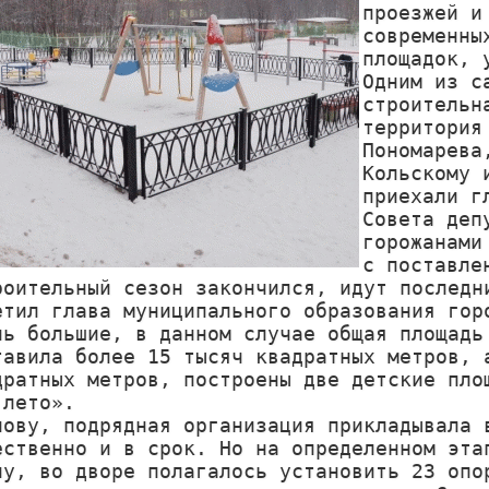
проезжей и
современны
площадок, 
Одним из с
строительн
территория
Пономарева
Кольскому 
приехали г
Совета деп
горожанами
с поставлен
роительный сезон закончился, идут последни
етил глава муниципального образования горо
нь большие, в данном случае общая площадь 
тавила более 15 тысяч квадратных метров, а
дратных метров, построены две детские площ
лето».

лову, подрядная организация прикладывала в
ественно и в срок. Но на определенном этап
ну, во дворе полагалось установить 23 опор