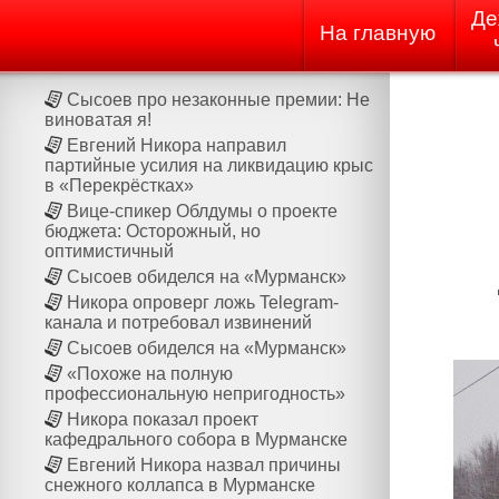
Де
На главную
Сысоев про незаконные премии: Не
виноватая я!
Евгений Никора направил
партийные усилия на ликвидацию крыс
в «Перекрёстках»
Вице-спикер Облдумы о проекте
бюджета: Осторожный, но
оптимистичный
Сысоев обиделся на «Мурманск»
Никора опроверг ложь Telegram-
канала и потребовал извинений
Сысоев обиделся на «Мурманск»
«Похоже на полную
профессиональную непригодность»
Никора показал проект
кафедрального собора в Мурманске
Евгений Никора назвал причины
снежного коллапса в Мурманске