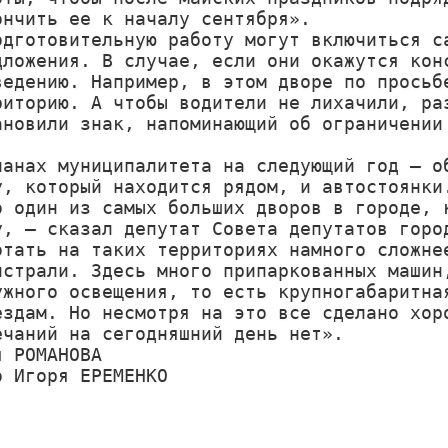
ончить ее к началу сентября».

одготовительную работу могут включиться са
дложения. В случае, если они окажутся конс
ведению. Например, в этом дворе по просьбе
риторию. А чтобы водители не лихачили, раз
ановили знак, напоминающий об ограничении 
ланах муниципалитета на следующий год – об
у, который находится рядом, и автостоянки.
о один из самых больших дворов в городе, к
у, – сказал депутат Совета депутатов город
отать на таких территориях намного сложнее
истрали. Здесь много припаркованных машин,
ужного освещения, то есть крупногабаритная
ездам. Но несмотря на это все сделано хоро
ечаний на сегодняшний день нет».

 РОМАНОВА

о Игоря ЕРЕМЕНКО