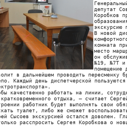
Генеральны
депутат Со
Коробков п
образовани
экскурсию п
В новой ди
комфортног
комната пр
место марш
он обслужи
№19, №7Т и
помещение 
волит в дальнейшем проводить пересменку бр
епо. Каждый день диспетчерской пользуются 
ектротранспорта».

обы качественно работать на линии, сотрудн
 кратковременного отдыха, – считает Сергей
троении работник будет выполнять свои обяз
скать туалет, либо же сможет воспользовать
рей Сысоев экскурсией остался доволен. Гла
только расспросить Сергея Коробкова о новш