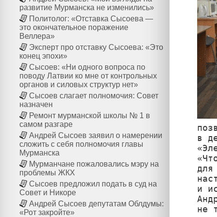
развитие Мурманска не изменились»
Политолог: «Отставка Сысоева —
это окончательное поражение
Веллера»
Эксперт про отставку Сысоева: «Это
конец эпохи»
Сысоев: «Ни одного вопроса по
поводу Латвии ко мне от контрольных
органов и силовых структур нет»
Сысоев слагает полномочия: Совет
назначен
Ремонт мурманской школы № 1 в
самом разгаре
поз
Андрей Сысоев заявил о намерении
в д
сложить с себя полномочия главы
«Эл
Мурманска
«Чт
Мурманчане пожаловались мэру на
для
проблемы ЖКХ
нас
Сысоев предложил подать в суд на
и и
Совет и Никоре
Анд
Андрей Сысоев депутатам Облдумы:
не 
«Рот закройте»