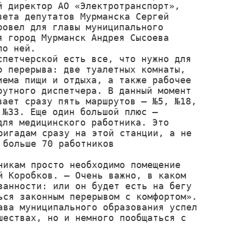
й директор АО «Электротранспорт», 
вета депутатов Мурманска Сергей 
ровел для главы муниципального 
я город Мурманск Андрея Сысоева 
о ней.

спетчерской есть все, что нужно для 
о перерыва: две туалетных комнаты, 
иема пищи и отдыха, а также рабочее 
рутного диспетчера. В данный момент 
вает сразу пять маршрутов – №5, №18, 
 №33. Еще один большой плюс – 
для медицинского работника. Это 
игадам сразу на этой станции, а не 
больше 70 работников 
икам просто необходимо помещение 
 Коробков. – Очень важно, в каком 
анности: или он будет есть на бегу 
ся законным перерывом с комфортом».

ва муниципального образования успел 
ествах, но и немного пообщаться с 