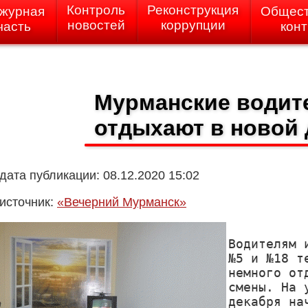
Контроль
Реконструкция
журная
Общес
новостей
коррупции
часть
кон
Мурманские водит
отдыхают в новой 
дата публикации: 08.12.2020 15:02
источник:
«Вечерний Мурманск»
Водителям 
№5 и №18 т
немного от
смены. На 
декабря на