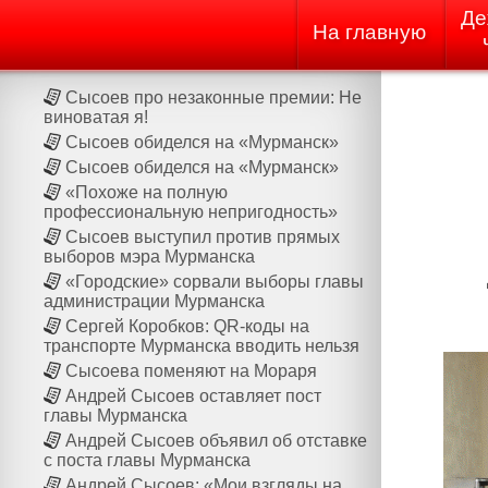
Де
На главную
Сысоев про незаконные премии: Не
виноватая я!
Сысоев обиделся на «Мурманск»
Сысоев обиделся на «Мурманск»
«Похоже на полную
профессиональную непригодность»
Сысоев выступил против прямых
выборов мэра Мурманска
«Городские» сорвали выборы главы
администрации Мурманска
Сергей Коробков: QR-коды на
транспорте Мурманска вводить нельзя
Сысоева поменяют на Мораря
Андрей Сысоев оставляет пост
главы Мурманска
Андрей Сысоев объявил об отставке
с поста главы Мурманска
Андрей Сысоев: «Мои взгляды на