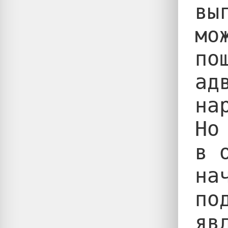
вы
мо
по
ад
на
Но
в 
на
по
яв