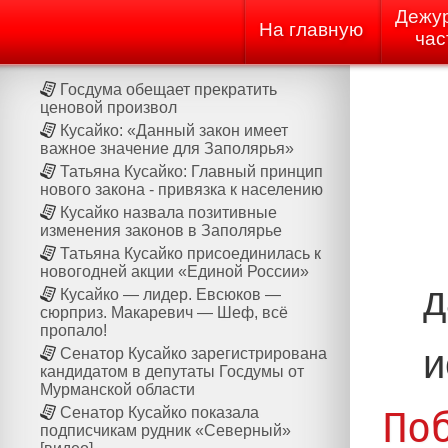
Дежу
На главную
час
Госдума обещает прекратить
ценовой произвол
Кусайко: «Данный закон имеет
важное значение для Заполярья»
Татьяна Кусайко: Главный принцип
нового закона - привязка к населению
Кусайко назвала позитивные
изменения законов в Заполярье
Татьяна Кусайко присоединилась к
новогодней акции «Единой России»
д
Кусайко — лидер. Евсюков —
сюрприз. Макаревич — Шеф, всё
пропало!
и
Сенатор Кусайко зарегистрирована
кандидатом в депутаты Госдумы от
Мурманской области
Сенатор Кусайко показала
По
подписчикам рудник «Северный»