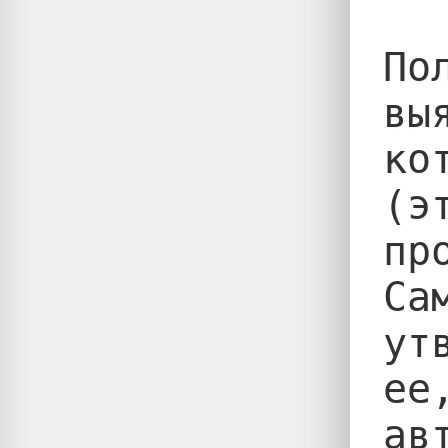
По
вы
ко
(э
пр
Са
ут
ее
ав