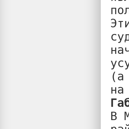
по
Эт
су
на
ус
(а
Га

В