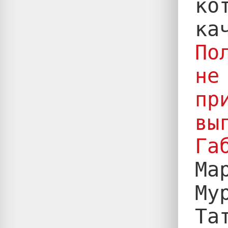
ко
По
не
пр
вы
Га

М
Му
Та