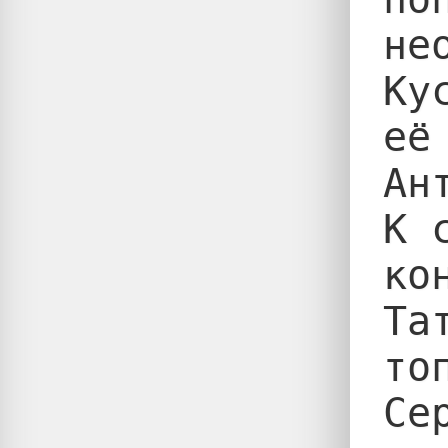
не
Ку
её
Ант
К 
ко
Та
то
Се