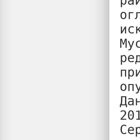
ра
ог
ис
Му
ре
пр
оп
Да
20
Се