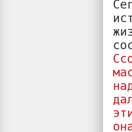
Се
ис
жи
Сс
ма
на
да
эт
он