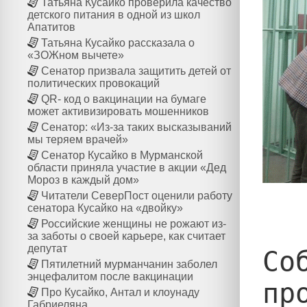
Татьяна Кусайко проверила качество
детского питания в одной из школ
Апатитов
Татьяна Кусайко рассказала о
«ЗОЖном вычете»
Сенатор призвала защитить детей от
политических провокаций
QR- код о вакцинации на бумаге
может активизировать мошенников
Сенатор: «Из-за таких высказываний
мы теряем врачей»
Сенатор Кусайко в Мурманской
области приняла участие в акции «Дед
Мороз в каждый дом»
Читатели СеверПост оценили работу
сенатора Кусайко на «двойку»
Российские женщины не рожают из-
за заботы о своей карьере, как считает
депутат
Со
Пятилетний мурманчанин заболел
энцефалитом после вакцинации
пр
Про Кусайко, Антал и клоунаду
Габриеляна