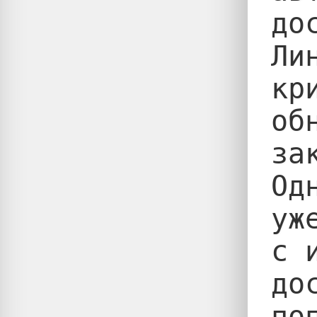
до
Ли
кр
об
за
Од
уж
с 
до
по