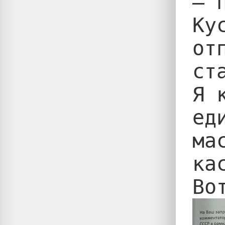
— 
Ку
от
ст
Я 
ед
ма
ка