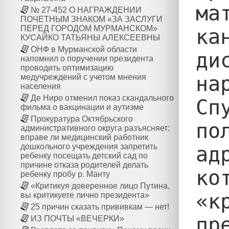
ма
№ 27-452 О НАГРАЖДЕНИИ
ПОЧЕТНЫМ ЗНАКОМ «ЗА ЗАСЛУГИ
ПЕРЕД ГОРОДОМ МУРМАНСКОМ»
ка
КУСАЙКО ТАТЬЯНЫ АЛЕКСЕЕВНЫ
ОНФ в Мурманской области
ди
напомнил о поручении президента
проводить оптимизацию
на
медучреждений с учетом мнения
населения
Де Ниро отменил показ скандального
Сп
фильма о вакцинации и аутизме
Прокуратура Октябрьского
по
административного округа разъясняет:
вправе ли медицинский работник
дошкольного учреждения запретить
ад
ребенку посещать детский сад по
причине отказа родителей делать
ко
ребенку пробу р. Манту
«Критикуя доверенное лицо Путина,
«к
вы критикуете лично президента»
25 причин сказать прививкам — нет!
пр
ИЗ ПОЧТЫ «ВЕЧЕРКИ»