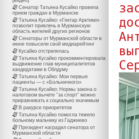
[видео]
за
Сенатор Татьяна Кусайко провела
прием граждан в Мурманске
до
Татьяна Кусайко: «Гектар Арктики»
позволит привлечь в Мурманскую
область жителей других регионов
Ан
Сенаторы от Мурманской области в
июне повысили свой медиарейтинг
вы
Кусайко отстрелялась
Татьяна Кусайко прокомментировала
Се
выдвижение глав муниципалитетов
кандидатами в Облдуму
Татьяна Кусайко: Мои первые
пациенты — с «Больничного»
Татьяна Кусайко: Нормы закона о
налоговом вычете "за спорт" можно
приравнивать к социально значимым
В ракурсе приоритетов
Татьяна Кусайко помогла тяжело
больному мальчику из Гаджиево
Президент наградил сенатора от
Мурманской области