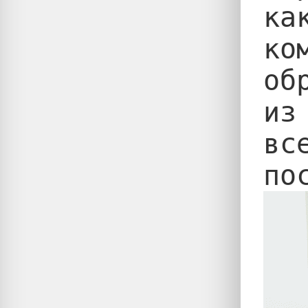
ка
ко
об
из
вс