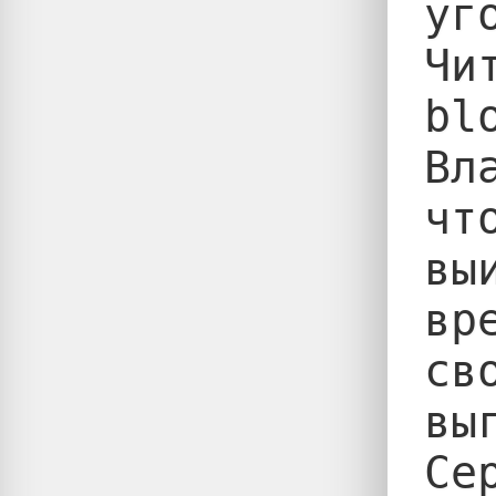
уг
Чи
bl
Вл
чт
вы
вр
св
вы
Се