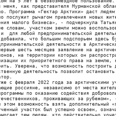
ком на 5 лет в безвозмездное пользование.

я меня, как представителя Мурманской облас
но. Программа «Гектар Арктики» даст людям 
но послужит рычагом привлечения новых жите
ения малого бизнеса», - подчеркнула Татьян
ее словам, участком земли можно воспользов
 и  для любой предпринимательской деятельн
 добавила, что большим подспорьем здесь бу
дпринимательской деятельности в Арктическо
первые шесть месяцев заявление на арктичес
ионов, на территории которых он распростра
лизации их приоритетного права на землю, к
оить. Уверена, что возможность построить д
ственную деятельность позволит остановить 
тор.

уже с февраля 2022 года за арктическими уч
ающие россияне, независимо от места житель
программы по оказанию содействия доброволь
течественников, проживающих за рубежом», -
и этом возможность взять дополнительный «г
ученный участок был успешно освоен, означа
омогает тем людям, кто действительно хочет