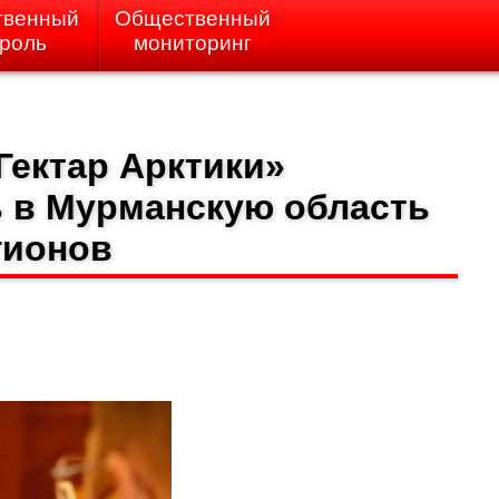
твенный
Общественный
троль
мониторинг
Гектар Арктики»
ь в Мурманскую область
гионов