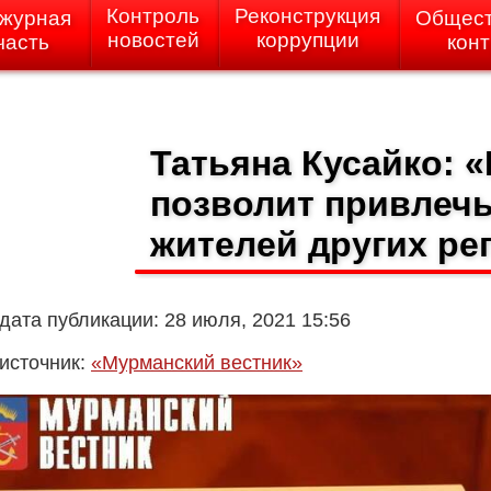
Контроль
Реконструкция
журная
Общес
новостей
коррупции
часть
кон
Татьяна Кусайко: «
позволит привлеч
жителей других ре
дата публикации: 28 июля, 2021 15:56
источник:
«Мурманский вестник»