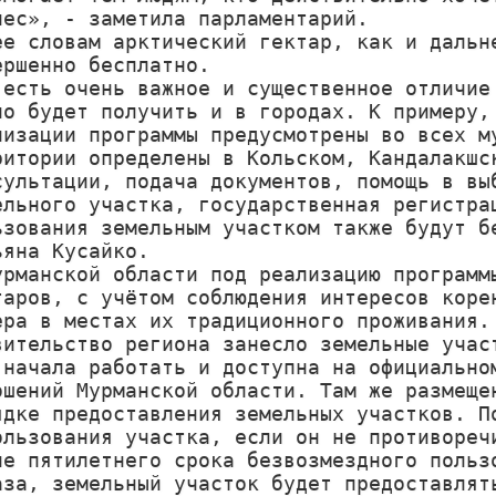
нес», - заметила парламентарий.

ее словам арктический гектар, как и дальне
ершенно бесплатно. 

 есть очень важное и существенное отличие 
но будет получить и в городах. К примеру, 
лизации программы предусмотрены во всех му
ритории определены в Кольском, Кандалакшск
сультации, подача документов, помощь в выб
ельного участка, государственная регистрац
ьзования земельным участком также будут бе
ьяна Кусайко. 

урманской области под реализацию программы
таров, с учётом соблюдения интересов корен
ера в местах их традиционного проживания.

вительство региона занесло земельные участ
 начала работать и доступна на официальном
ошений Мурманской области. Там же размещен
ядке предоставления земельных участков. По
ользования участка, если он не противоречи
ле пятилетнего срока безвозмездного пользо
аза, земельный участок будет предоставлять