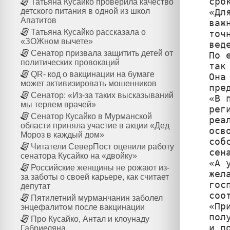
сро
Татьяна Кусайко проверила качество
«Дл
детского питания в одной из школ
Апатитов
важ
Татьяна Кусайко рассказала о
точ
«ЗОЖном вычете»
вед
Сенатор призвала защитить детей от
По 
политических провокаций
так
QR- код о вакцинации на бумаге
Она
может активизировать мошенников
пре
Сенатор: «Из-за таких высказываний
«В 
мы теряем врачей»
рег
Сенатор Кусайко в Мурманской
реа
области приняла участие в акции «Дед
осв
Мороз в каждый дом»
соб
Читатели СеверПост оценили работу
сена
сенатора Кусайко на «двойку»
«А 
Российские женщины не рожают из-
жел
за заботы о своей карьере, как считает
гос
депутат
соо
Пятилетний мурманчанин заболел
«Пр
энцефалитом после вакцинации
пол
Про Кусайко, Антал и клоунаду
и п
Габриеляна