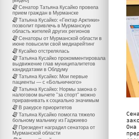
[видео]
Сенатор Татьяна Кусайко провела
прием граждан в Мурманске
Татьяна Кусайко: «Гектар Арктики»
позволит привлечь в Мурманскую
область жителей других регионов
Сенаторы от Мурманской области в
июне повысили свой медиарейтинг
Кусайко отстрелялась
Татьяна Кусайко прокомментировала
выдвижение глав муниципалитетов
кандидатами в Облдуму
Татьяна Кусайко: Мои первые
пациенты — с «Больничного»
Татьяна Кусайко: Нормы закона о
налоговом вычете "за спорт" можно
приравнивать к социально значимым
В ракурсе приоритетов
Сен
Татьяна Кусайко помогла тяжело
зак
больному мальчику из Гаджиево
Она
Президент наградил сенатора от
пре
Мурманской области