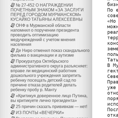
биз
№ 27-452 О НАГРАЖДЕНИИ
По 
ПОЧЕТНЫМ ЗНАКОМ «ЗА ЗАСЛУГИ
ПЕРЕД ГОРОДОМ МУРМАНСКОМ»
сов
КУСАЙКО ТАТЬЯНЫ АЛЕКСЕЕВНЫ
«Но
ОНФ в Мурманской области
мож
напомнил о поручении президента
реа
проводить оптимизацию
тер
медучреждений с учетом мнения
кон
населения
зем
Де Ниро отменил показ скандального
пол
фильма о вакцинации и аутизме
Тат
Прокуратура Октябрьского
В М
административного округа разъясняет:
гек
вправе ли медицинский работник
дошкольного учреждения запретить
Сев
ребенку посещать детский сад по
Пра
причине отказа родителей делать
уже
ребенку пробу р. Манту
отн
«Критикуя доверенное лицо Путина,
пор
вы критикуете лично президента»
исп
25 причин сказать прививкам — нет!
Пос
ИЗ ПОЧТЫ «ВЕЧЕРКИ»
отк