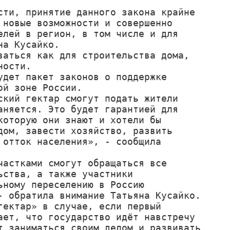
ти, принятие данного закона крайне 
новые возможности и совершенно 
лей в регион, в том числе и для 
а Кусайко. 

аться как для строительства дома, 
ости. 

дет пакет законов о поддержке 
й зоне России.

кий гектар смогут подать жители 
няется. Это будет гарантией для 
оторую они знают и хотели бы 
ом, завести хозяйство, развить 
отток населения», - сообщила 
астками смогут обращаться все 
ства, а также участники 
ному переселению в Россию 
 обратила внимание Татьяна Кусайко.

ектар» в случае, если первый 
ет, что государство идёт навстречу 
 заниматься своим делом и развивать 