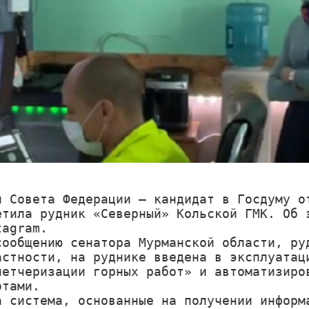
н Совета Федерации – кандидат в Госдуму от
етила рудник «Северный» Кольской ГМК. Об э
agram.

сообщению cенатора Мурманской области, руд
астности, на руднике введена в эксплуатаци
петчеризации горных работ» и автоматизиров
тами.

а система, основанные на получении информа