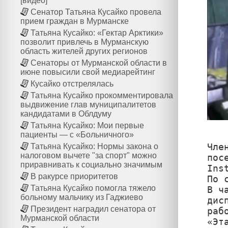
[видео]
Сенатор Татьяна Кусайко провела
прием граждан в Мурманске
Татьяна Кусайко: «Гектар Арктики»
позволит привлечь в Мурманскую
область жителей других регионов
Сенаторы от Мурманской области в
июне повысили свой медиарейтинг
Кусайко отстрелялась
Татьяна Кусайко прокомментировала
выдвижение глав муниципалитетов
кандидатами в Облдуму
Татьяна Кусайко: Мои первые
пациенты — с «Больничного»
Чле
Татьяна Кусайко: Нормы закона о
налоговом вычете "за спорт" можно
пос
приравнивать к социально значимым
Inst
В ракурсе приоритетов
По 
Татьяна Кусайко помогла тяжело
В ч
больному мальчику из Гаджиево
дис
Президент наградил сенатора от
рабо
Мурманской области
«Эт