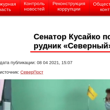
Контроль
Реконструкция
журная
Общес
новостей
коррупции
часть
кон
Сенатор Кусайко п
рудник «Северный»
дата публикации: 08 04 2021, 15:07
источник:
СеверПост