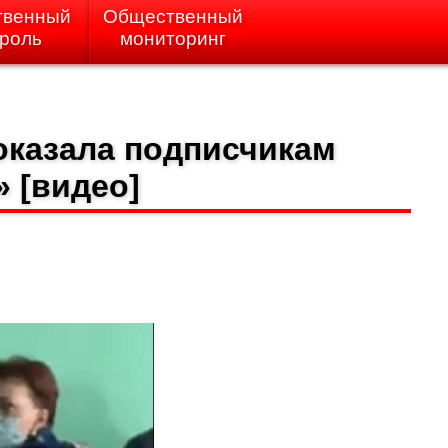
твенный
Общественный
троль
мониторинг
оказала подписчикам
 [видео]