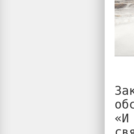
За
об
«И
св