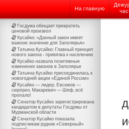
Дежу
На главную
час
Госдума обещает прекратить
ценовой произвол
Кусайко: «Данный закон имеет
важное значение для Заполярья»
Татьяна Кусайко: Главный принцип
нового закона - привязка к населению
Кусайко назвала позитивные
изменения законов в Заполярье
Татьяна Кусайко присоединилась к
новогодней акции «Единой России»
Кусайко — лидер. Евсюков —
сюрприз. Макаревич — Шеф, всё
пропало!
д
Сенатор Кусайко зарегистрирована
кандидатом в депутаты Госдумы от
Мурманской области
и
Сенатор Кусайко показала
подписчикам рудник «Северный»