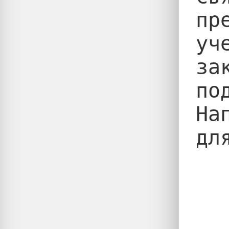
пр
уч
за
по
На
дл