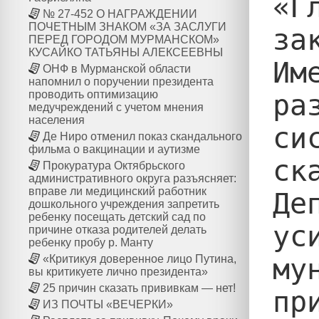
«Г
№ 27-452 О НАГРАЖДЕНИИ
ПОЧЕТНЫМ ЗНАКОМ «ЗА ЗАСЛУГИ
за
ПЕРЕД ГОРОДОМ МУРМАНСКОМ»
КУСАЙКО ТАТЬЯНЫ АЛЕКСЕЕВНЫ
Им
ОНФ в Мурманской области
напомнил о поручении президента
проводить оптимизацию
ра
медучреждений с учетом мнения
населения
си
Де Ниро отменил показ скандального
фильма о вакцинации и аутизме
ск
Прокуратура Октябрьского
административного округа разъясняет:
вправе ли медицинский работник
Де
дошкольного учреждения запретить
ребенку посещать детский сад по
ус
причине отказа родителей делать
ребенку пробу р. Манту
му
«Критикуя доверенное лицо Путина,
вы критикуете лично президента»
25 причин сказать прививкам — нет!
пр
ИЗ ПОЧТЫ «ВЕЧЕРКИ»