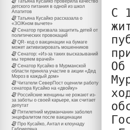
Татьяна Кусайко проверила качество
детского питания в одной из школ
С 
Апатитов
Татьяна Кусайко рассказала о
жи
«ЗОЖном вычете»
Сенатор призвала защитить детей от
пу
политических провокаций
QR- код о вакцинации на бумаге
может активизировать мошенников
пр
Сенатор: «Из-за таких высказываний
мы теряем врачей»
Об
Сенатор Кусайко в Мурманской
области приняла участие в акции «Дед
Му
Мороз в каждый дом»
Читатели СеверПост оценили работу
сенатора Кусайко на «двойку»
хо
Российские женщины не рожают из-
за заботы о своей карьере, как считает
об
депутат
Пятилетний мурманчанин заболел
Го
энцефалитом после вакцинации
Про Кусайко, Антал и клоунаду
Габриеляна