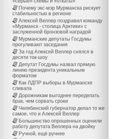
«серые» схемы и «откаты»
Почему экс-мэр Мурманска рискует
стабильностью в регионе
Алексей Веллер поздравил команду
«Мурманск - столица Арктики» с
заслуженной бронзовой наградой
Мурманские депутаты Госдумы
прогуливают заседания
За год Алексей Веллер снялся в
десяти ток-шоу
Депутат Госдумы назвал прямую
линию президента уникальным
форматом
Как ЛДПР выборы в Мурманске
сливала
Дорожникам выгоднее переделать
брак, чем сорвать сроки
Челябинский губернатор делал то же
самое, что и Алексей Веллер
Большинство опрошенных оценили
работу депутата Веллера на двойку
Ручной, ещё ручнее