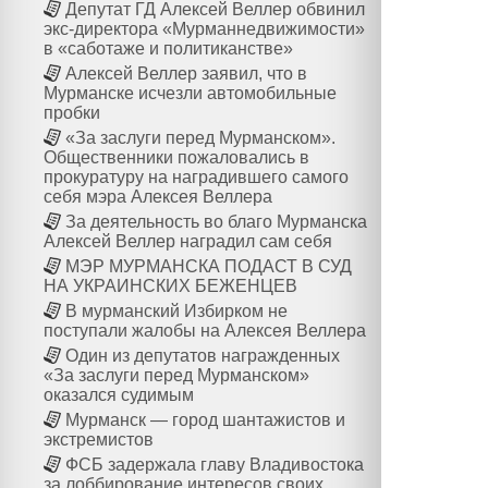
Депутат ГД Алексей Веллер обвинил
экс-директора «Мурманнедвижимости»
в «саботаже и политиканстве»
Алексей Веллер заявил, что в
Мурманске исчезли автомобильные
пробки
«За заслуги перед Мурманском».
Общественники пожаловались в
прокуратуру на наградившего самого
себя мэра Алексея Веллера
За деятельность во благо Мурманска
Алексей Веллер наградил сам себя
МЭР МУРМАНСКА ПОДАСТ В СУД
НА УКРАИНСКИХ БЕЖЕНЦЕВ
В мурманский Избирком не
поступали жалобы на Алексея Веллера
Один из депутатов награжденных
«За заслуги перед Мурманском»
оказался судимым
Мурманск — город шантажистов и
экстремистов
ФСБ задержала главу Владивостока
за лоббирование интересов своих