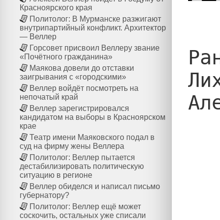
Красноярского края
Политолог: В Мурманске разжигают
внутрипартийный конфликт. Архитектор
— Веллер
Горсовет присвоил Веллеру звание
Ра
«Почётного гражданина»
Маякова довели до отставки
Ли
заигрывания с «городскими»
Веллер войдёт посмотреть на
Ал
непочатый край
Веллер зарегистрировался
кандидатом на выборы в Красноярском
крае
Театр имени Маяковского подал в
суд на фирму жены Веллера
Политолог: Веллер пытается
дестабилизировать политическую
ситуацию в регионе
Веллер обиделся и написал письмо
губернатору?
Политолог: Веллер ещё может
соскочить, остальных уже списали