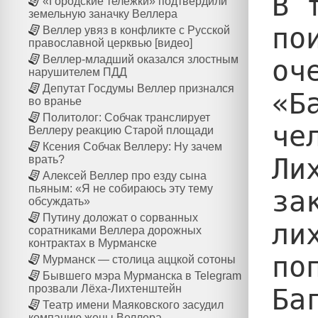
В 
«Городские тележки» подтвердили
земельную заначку Веллера
по
Веллер увяз в конфликте с Русской
православной церквью [видео]
Веллер-младший оказался злостным
оч
нарушителем ПДД
Депутат Госдумы Веллер признался
«Б
во вранье
Политолог: Собчак транслирует
че
Веллеру реакцию Старой площади
Ксения Собчак Веллеру: Ну зачем
Ли
врать?
Алексей Веллер про езду сына
пьяным: «Я не собираюсь эту тему
за
обсуждать»
Путину доложат о сорванных
ли
соратниками Веллера дорожных
контрактах в Мурманске
по
Мурманск — столица аццкой сотоны
Бывшего мэра Мурманска в Telegram
прозвали Лёха-Лихтенштейн
Ба
Театр имени Маяковского засудил
компанию жены Веллера