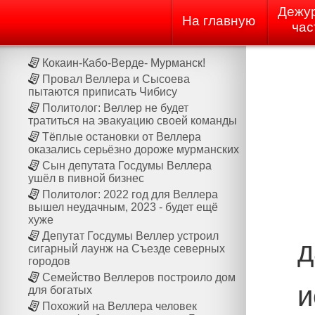
Дежу
На главную
час
Кокаин-Кабо-Верде- Мурманск!
Провал Веллера и Сысоева
пытаются приписать Чибису
Политолог: Веллер не будет
тратиться на эвакуацию своей команды
Тёплые остановки от Веллера
оказались серьёзно дороже мурманских
Сын депутата Госдумы Веллера
ушёл в пивной бизнес
Политолог: 2022 год для Веллера
вышел неудачным, 2023 - будет ещё
хуже
Депутат Госдумы Веллер устроил
д
сигарный лаунж на Cъезде северных
городов
Семейство Веллеров построило дом
и
для богатых
Похожий на Веллера человек