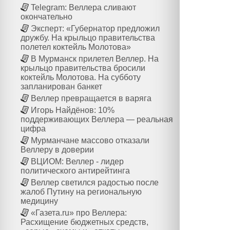
Telegram: Веллера сливают
окончательно
Эксперт: «Губернатор предложил
дружбу. На крыльцо правительства
полетел коктейль Молотова»
В Мурманск прилетел Веллер. На
крыльцо правительства бросили
коктейль Молотова. На субботу
запланирован банкет
Веллер превращается в варяга
Игорь Найдёнов: 10%
поддерживающих Веллера — реальная
цифра
Мурманчане массово отказали
Веллеру в доверии
ВЦИОМ: Веллер - лидер
политического антирейтинга
Веллер светился радостью после
жалоб Путину на региональную
медицину
«Газета.ru» про Веллера:
Расхищение бюджетных средств,