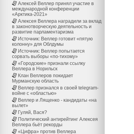
Алексей Веллер принял участие в
международной конференции
«Арктика-2021»
Алексея Веллера наградили за вклад
в законотворческую деятельность и
развитие парламентаризма
Источник: Веллер готовит «пятую
колонну» для Облдумы
Источник: Веллер попытается
сорвать выборы «по-тихому»
«Городские» признали ссылку
Веллера в Норильск
Клан Веллеров покидает
Мурманскую область
Веллер признался в своей telegram-
войне с «областью»
Веллер и Лященко - кандидаты «на
вылет»
Гуляй, Вася?
Политический антирейтинг Алексея
Веллера бьёт рекорды
«Цифра» против Веллера