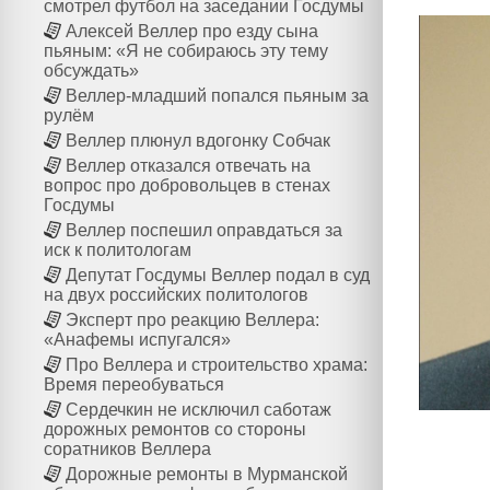
смотрел футбол на заседании Госдумы
Алексей Веллер про езду сына
пьяным: «Я не собираюсь эту тему
обсуждать»
Веллер-младший попался пьяным за
рулём
Веллер плюнул вдогонку Собчак
Веллер отказался отвечать на
вопрос про добровольцев в стенах
Госдумы
Веллер поспешил оправдаться за
иск к политологам
Депутат Госдумы Веллер подал в суд
на двух российских политологов
Эксперт про реакцию Веллера:
«Анафемы испугался»
Про Веллера и строительство храма:
Время переобуваться
Сердечкин не исключил саботаж
дорожных ремонтов со стороны
соратников Веллера
Дорожные ремонты в Мурманской