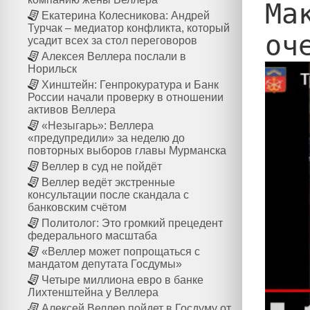
Ма
Екатерина Колесникова: Андрей
Турчак – медиатор конфликта, который
усадит всех за стол переговоров
Алексея Веллера послали в
Норильск
Хинштейн: Генпрокуратура и Банк
России начали проверку в отношении
активов Веллера
«Незыгарь»: Веллера
«предупредили» за неделю до
повторных выборов главы Мурманска
Веллер в суд не пойдёт
Веллер ведёт экстренные
консультации после скандала с
банковским счётом
Политолог: Это громкий прецедент
федерального масштаба
«Веллер может попрощаться с
мандатом депутата Госдумы»
Четыре миллиона евро в банке
Лихтенштейна у Веллера
Алексей Веллер пойдет в Госдуму от