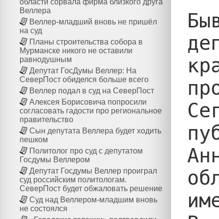
области сорвала фирма близкого друга
Веллера
Бы
Веллер-младший вновь не пришёл
на суд
де
Планы строительства собора в
Мурманске никого не оставили
кр
равнодушным
Депутат ГосДумы Веллер: На
СеверПост обиделся больше всего
пр
Веллер подал в суд на СеверПост
Алексея Борисовича попросили
Се
согласовать гадости про региональное
правительство
пу
Сын депутата Веллера будет ходить
пешком
Ан
Политолог про суд с депутатом
Госдумы Веллером
об
Депутат Госдумы Веллер проиграл
суд российским политологам.
СеверПост будет обжаловать решение
им
Суд над Веллером-младшим вновь
не состоялся