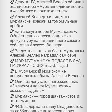
Депутат ГД Алексей Веллер обвинил
экс-директора «Мурманнедвижимости»
в «саботаже и политиканстве»
Алексей Веллер заявил, что в
Мурманске исчезли автомобильные
пробки
«За заслуги перед Мурманском».
Общественники пожаловались в
прокуратуру на наградившего самого
себя мэра Алексея Веллера
За деятельность во благо Мурманска
Алексей Веллер наградил сам себя
МЭР МУРМАНСКА ПОДАСТ В СУД
НА УКРАИНСКИХ БЕЖЕНЦЕВ
В мурманский Избирком не
поступали жалобы на Алексея Веллера
Один из депутатов награжденных
«За заслуги перед Мурманском»
оказался судимым
Мурманск — город шантажистов и
экстремистов
ФСБ задержала главу Владивостока
за лоббирование интересов своих