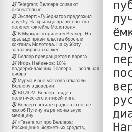
пу
Telegram: Веллера сливают
окончательно
лу
Эксперт: «Губернатор предложил
дружбу. На крыльцо правительства
полетел коктейль Молотова»
ём
В Мурманск прилетел Веллер. На
крыльцо правительства бросили
сл
коктейль Молотова. На субботу
запланирован банкет
пе
Веллер превращается в варяга
Игорь Найдёнов: 10%
по
поддерживающих Веллера — реальная
цифра
Мурманчане массово отказали
ве
Веллеру в доверии
ВЦИОМ: Веллер - лидер
ру
политического антирейтинга
Веллер светился радостью после
ди
жалоб Путину на региональную
медицину
«Газета.ru» про Веллера:
На
Расхищение бюджетных средств,