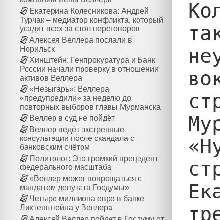
Ко
Екатерина Колесникова: Андрей
Турчак – медиатор конфликта, который
та
усадит всех за стол переговоров
Алексея Веллера послали в
не
Норильск
Хинштейн: Генпрокуратура и Банк
России начали проверку в отношении
во
активов Веллера
«Незыгарь»: Веллера
ст
«предупредили» за неделю до
повторных выборов главы Мурманска
Му
Веллер в суд не пойдёт
Веллер ведёт экстренные
консультации после скандала с
«Н
банковским счётом
Политолог: Это громкий прецедент
ст
федерального масштаба
«Веллер может попрощаться с
Ек
мандатом депутата Госдумы»
Четыре миллиона евро в банке
тр
Лихтенштейна у Веллера
Алексей Веллер пойдет в Госдуму от