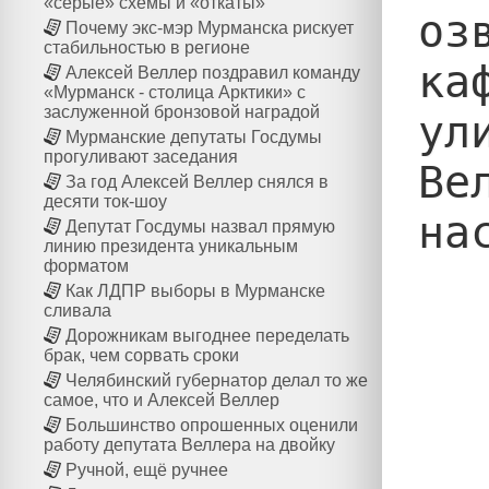
«серые» схемы и «откаты»
оз
Почему экс-мэр Мурманска рискует
стабильностью в регионе
ка
Алексей Веллер поздравил команду
«Мурманск - столица Арктики» с
заслуженной бронзовой наградой
ул
Мурманские депутаты Госдумы
прогуливают заседания
Ве
За год Алексей Веллер снялся в
десяти ток-шоу
Депутат Госдумы назвал прямую
линию президента уникальным
форматом
Как ЛДПР выборы в Мурманске
сливала
Дорожникам выгоднее переделать
брак, чем сорвать сроки
Челябинский губернатор делал то же
самое, что и Алексей Веллер
Большинство опрошенных оценили
работу депутата Веллера на двойку
Ручной, ещё ручнее