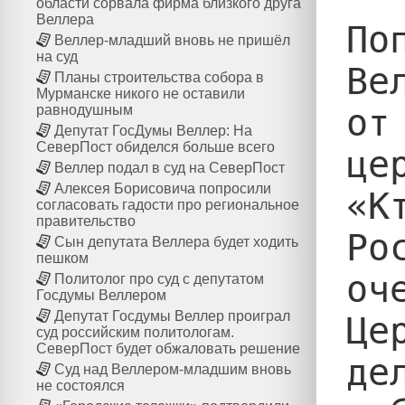
области сорвала фирма близкого друга
Веллера
По
Веллер-младший вновь не пришёл
на суд
Ве
Планы строительства собора в
Мурманске никого не оставили
от
равнодушным
Депутат ГосДумы Веллер: На
СеверПост обиделся больше всего
це
Веллер подал в суд на СеверПост
Алексея Борисовича попросили
«К
согласовать гадости про региональное
правительство
Ро
Сын депутата Веллера будет ходить
пешком
оч
Политолог про суд с депутатом
Госдумы Веллером
Депутат Госдумы Веллер проиграл
Це
суд российским политологам.
СеверПост будет обжаловать решение
де
Суд над Веллером-младшим вновь
не состоялся