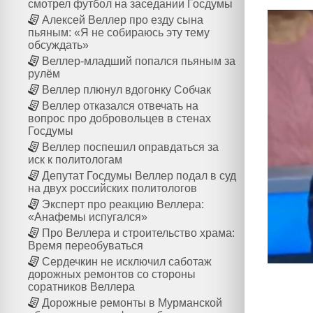
смотрел футбол на заседании Госдумы
Алексей Веллер про езду сына
пьяным: «Я не собираюсь эту тему
обсуждать»
Веллер-младший попался пьяным за
рулём
Веллер плюнул вдогонку Собчак
Веллер отказался отвечать на
вопрос про добровольцев в стенах
Госдумы
Веллер поспешил оправдаться за
иск к политологам
Депутат Госдумы Веллер подал в суд
на двух российских политологов
Эксперт про реакцию Веллера:
«Анафемы испугался»
Про Веллера и строительство храма:
Время переобуваться
Сердечкин не исключил саботаж
дорожных ремонтов со стороны
соратников Веллера
Дорожные ремонты в Мурманской