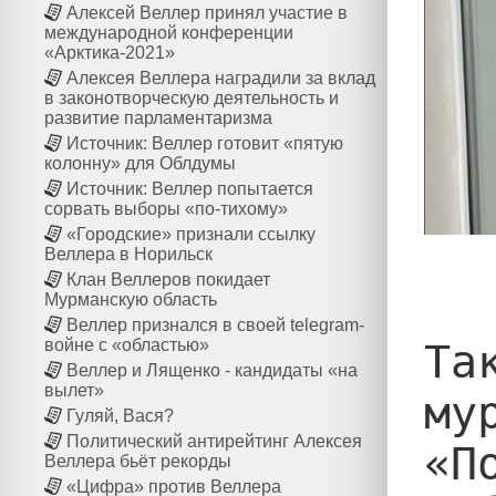
Алексей Веллер принял участие в
международной конференции
«Арктика-2021»
Алексея Веллера наградили за вклад
в законотворческую деятельность и
развитие парламентаризма
Источник: Веллер готовит «пятую
колонну» для Облдумы
Источник: Веллер попытается
сорвать выборы «по-тихому»
«Городские» признали ссылку
Веллера в Норильск
Клан Веллеров покидает
Мурманскую область
Веллер признался в своей telegram-
войне с «областью»
Та
Веллер и Лященко - кандидаты «на
вылет»
му
Гуляй, Вася?
Политический антирейтинг Алексея
«П
Веллера бьёт рекорды
«Цифра» против Веллера