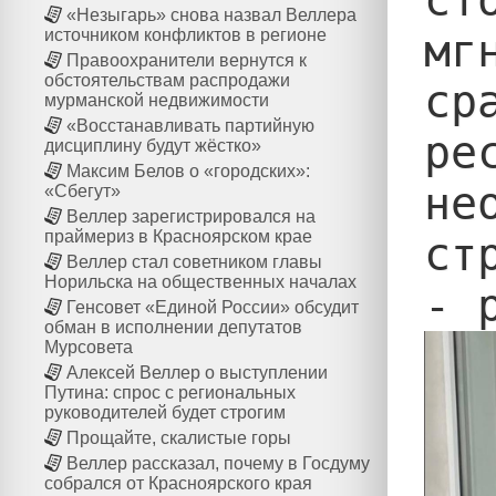
«Незыгарь» снова назвал Веллера
мг
источником конфликтов в регионе
Правоохранители вернутся к
обстоятельствам распродажи
ср
мурманской недвижимости
«Восстанавливать партийную
ре
дисциплину будут жёстко»
Максим Белов о «городских»:
не
«Сбегут»
Веллер зарегистрировался на
праймериз в Красноярском крае
ст
Веллер стал советником главы
Норильска на общественных началах
Генсовет «Единой России» обсудит
обман в исполнении депутатов
Мурсовета
Алексей Веллер о выступлении
Путина: спрос с региональных
руководителей будет строгим
Прощайте, скалистые горы
Веллер рассказал, почему в Госдуму
собрался от Красноярского края