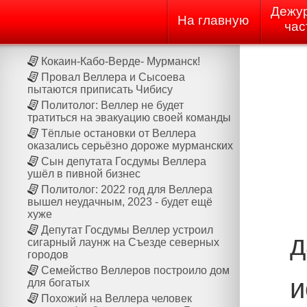
Дежу
На главную
час
Кокаин-Кабо-Верде- Мурманск!
Провал Веллера и Сысоева
пытаются приписать Чибису
Политолог: Веллер не будет
тратиться на эвакуацию своей команды
Тёплые остановки от Веллера
оказались серьёзно дороже мурманских
Сын депутата Госдумы Веллера
ушёл в пивной бизнес
Политолог: 2022 год для Веллера
вышел неудачным, 2023 - будет ещё
хуже
Депутат Госдумы Веллер устроил
д
сигарный лаунж на Cъезде северных
городов
Семейство Веллеров построило дом
и
для богатых
Похожий на Веллера человек