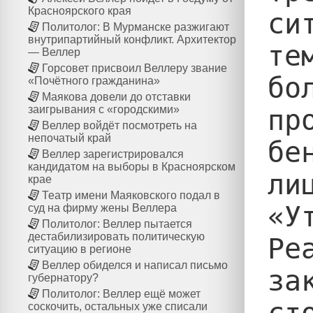
Красноярского края
си
Политолог: В Мурманске разжигают
внутрипартийный конфликт. Архитектор
те
— Веллер
Горсовет присвоил Веллеру звание
бо
«Почётного гражданина»
Маякова довели до отставки
заигрывания с «городскими»
пр
Веллер войдёт посмотреть на
непочатый край
бе
Веллер зарегистрировался
кандидатом на выборы в Красноярском
ли
крае
Театр имени Маяковского подал в
«У
суд на фирму жены Веллера
Политолог: Веллер пытается
дестабилизировать политическую
Ре
ситуацию в регионе
Веллер обиделся и написал письмо
за
губернатору?
Политолог: Веллер ещё может
ст
соскочить, остальных уже списали