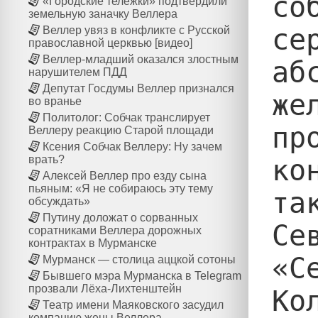
со
«Городские тележки» подтвердили
земельную заначку Веллера
се
Веллер увяз в конфликте с Русской
православной церквью [видео]
Веллер-младший оказался злостным
аб
нарушителем ПДД
Депутат Госдумы Веллер признался
же
во вранье
Политолог: Собчак транслирует
пр
Веллеру реакцию Старой площади
Ксения Собчак Веллеру: Ну зачем
врать?
ко
Алексей Веллер про езду сына
пьяным: «Я не собираюсь эту тему
та
обсуждать»
Путину доложат о сорванных
Се
соратниками Веллера дорожных
контрактах в Мурманске
«С
Мурманск — столица аццкой сотоны
Бывшего мэра Мурманска в Telegram
прозвали Лёха-Лихтенштейн
Ко
Театр имени Маяковского засудил
компанию жены Веллера