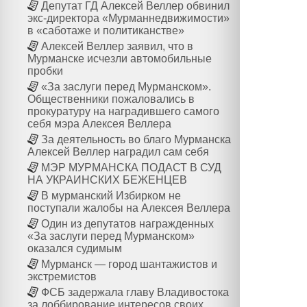
Депутат ГД Алексей Веллер обвинил
экс-директора «Мурманнедвижимости»
в «саботаже и политиканстве»
Алексей Веллер заявил, что в
Мурманске исчезли автомобильные
пробки
«За заслуги перед Мурманском».
Общественники пожаловались в
прокуратуру на наградившего самого
себя мэра Алексея Веллера
За деятельность во благо Мурманска
Алексей Веллер наградил сам себя
МЭР МУРМАНСКА ПОДАСТ В СУД
НА УКРАИНСКИХ БЕЖЕНЦЕВ
В мурманский Избирком не
поступали жалобы на Алексея Веллера
Один из депутатов награжденных
«За заслуги перед Мурманском»
оказался судимым
Мурманск — город шантажистов и
экстремистов
ФСБ задержала главу Владивостока
за лоббирование интересов своих