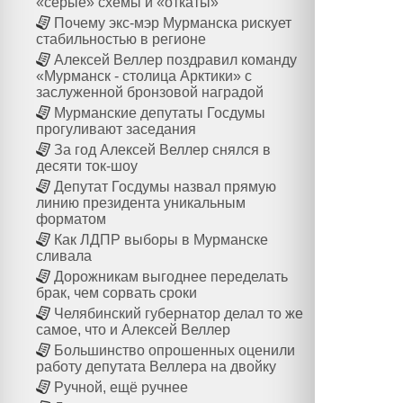
«серые» схемы и «откаты»
Почему экс-мэр Мурманска рискует
стабильностью в регионе
Алексей Веллер поздравил команду
«Мурманск - столица Арктики» с
заслуженной бронзовой наградой
Мурманские депутаты Госдумы
прогуливают заседания
За год Алексей Веллер снялся в
десяти ток-шоу
Депутат Госдумы назвал прямую
линию президента уникальным
форматом
Как ЛДПР выборы в Мурманске
сливала
Дорожникам выгоднее переделать
брак, чем сорвать сроки
Челябинский губернатор делал то же
самое, что и Алексей Веллер
Большинство опрошенных оценили
работу депутата Веллера на двойку
Ручной, ещё ручнее