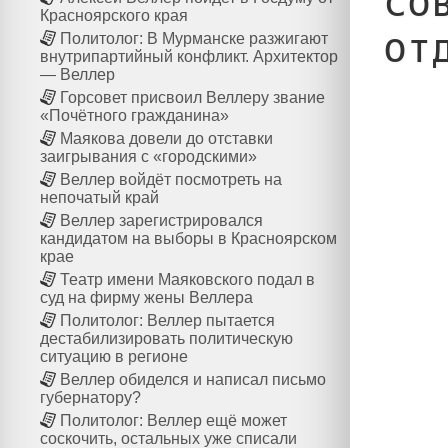
со
Красноярского края
от
Политолог: В Мурманске разжигают
внутрипартийный конфликт. Архитектор
— Веллер
Горсовет присвоил Веллеру звание
«Почётного гражданина»
Маякова довели до отставки
заигрывания с «городскими»
Веллер войдёт посмотреть на
непочатый край
Веллер зарегистрировался
кандидатом на выборы в Красноярском
крае
Театр имени Маяковского подал в
суд на фирму жены Веллера
Политолог: Веллер пытается
дестабилизировать политическую
ситуацию в регионе
Веллер обиделся и написал письмо
губернатору?
Политолог: Веллер ещё может
соскочить, остальных уже списали