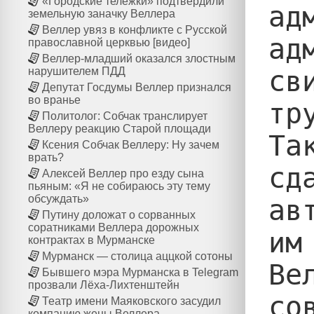
«Городские тележки» подтвердили
ад
земельную заначку Веллера
Веллер увяз в конфликте с Русской
ад
православной церквью [видео]
Веллер-младший оказался злостным
св
нарушителем ПДД
Депутат Госдумы Веллер признался
во вранье
тр
Политолог: Собчак транслирует
Веллеру реакцию Старой площади
Та
Ксения Собчак Веллеру: Ну зачем
врать?
сд
Алексей Веллер про езду сына
пьяным: «Я не собираюсь эту тему
обсуждать»
ав
Путину доложат о сорванных
соратниками Веллера дорожных
им
контрактах в Мурманске
Мурманск — столица аццкой сотоны
Ве
Бывшего мэра Мурманска в Telegram
прозвали Лёха-Лихтенштейн
со
Театр имени Маяковского засудил
компанию жены Веллера