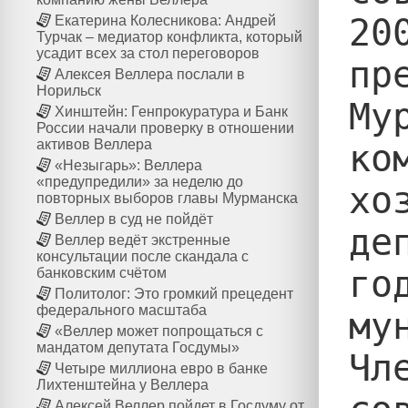
20
Екатерина Колесникова: Андрей
Турчак – медиатор конфликта, который
усадит всех за стол переговоров
пр
Алексея Веллера послали в
Норильск
Му
Хинштейн: Генпрокуратура и Банк
России начали проверку в отношении
активов Веллера
ко
«Незыгарь»: Веллера
«предупредили» за неделю до
хо
повторных выборов главы Мурманска
Веллер в суд не пойдёт
де
Веллер ведёт экстренные
консультации после скандала с
го
банковским счётом
Политолог: Это громкий прецедент
федерального масштаба
му
«Веллер может попрощаться с
мандатом депутата Госдумы»
Чл
Четыре миллиона евро в банке
Лихтенштейна у Веллера
Алексей Веллер пойдет в Госдуму от