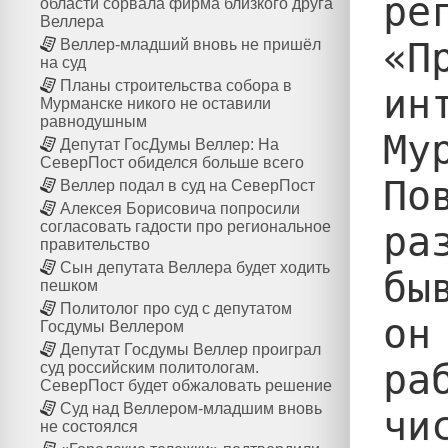
ре
области сорвала фирма близкого друга
Веллера
«П
Веллер-младший вновь не пришёл
на суд
Планы строительства собора в
ин
Мурманске никого не оставили
равнодушным
Му
Депутат ГосДумы Веллер: На
СеверПост обиделся больше всего
По
Веллер подал в суд на СеверПост
Алексея Борисовича попросили
согласовать гадости про региональное
ра
правительство
Сын депутата Веллера будет ходить
бы
пешком
Политолог про суд с депутатом
он
Госдумы Веллером
Депутат Госдумы Веллер проиграл
ра
суд российским политологам.
СеверПост будет обжаловать решение
Суд над Веллером-младшим вновь
чи
не состоялся