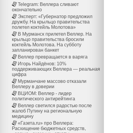
Telegram: Веллера сливают
окончательно
Эксперт: «Губернатор предложил
дружбу. На крыльцо правительства
полетел коктейль Молотова»
В Мурманск прилетел Веллер. На
крыльцо правительства бросили
коктейль Молотова. На субботу
запланирован банкет
Веллер превращается в варяга
Игорь Найдёнов: 10%
поддерживающих Веллера — реальная
цифра
Мурманчане массово отказали
Веллеру в доверии
ВЦИОМ: Веллер - лидер
политического антирейтинга
Веллер светился радостью после
жалоб Путину на региональную
медицину
«Газета.ru» про Веллера:
Расхищение бюджетных средств,