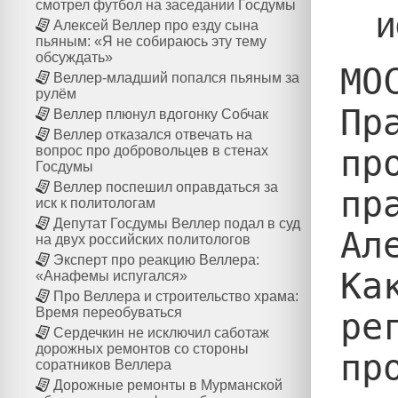
смотрел футбол на заседании Госдумы
и
Алексей Веллер про езду сына
пьяным: «Я не собираюсь эту тему
обсуждать»
МО
Веллер-младший попался пьяным за
рулём
Пр
Веллер плюнул вдогонку Собчак
Веллер отказался отвечать на
пр
вопрос про добровольцев в стенах
Госдумы
Веллер поспешил оправдаться за
пр
иск к политологам
Депутат Госдумы Веллер подал в суд
Ал
на двух российских политологов
Эксперт про реакцию Веллера:
Ка
«Анафемы испугался»
Про Веллера и строительство храма:
Время переобуваться
ре
Сердечкин не исключил саботаж
дорожных ремонтов со стороны
пр
соратников Веллера
Дорожные ремонты в Мурманской