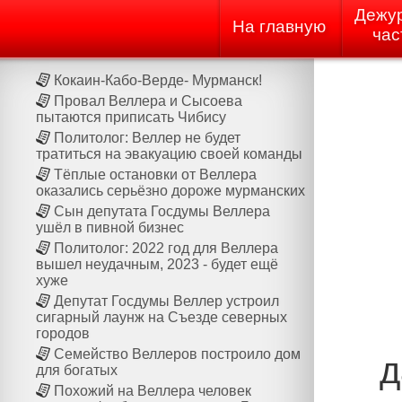
Дежу
На главную
час
Кокаин-Кабо-Верде- Мурманск!
Провал Веллера и Сысоева
пытаются приписать Чибису
Политолог: Веллер не будет
тратиться на эвакуацию своей команды
Тёплые остановки от Веллера
оказались серьёзно дороже мурманских
Сын депутата Госдумы Веллера
ушёл в пивной бизнес
Политолог: 2022 год для Веллера
вышел неудачным, 2023 - будет ещё
хуже
Депутат Госдумы Веллер устроил
сигарный лаунж на Cъезде северных
городов
Семейство Веллеров построило дом
д
для богатых
Похожий на Веллера человек