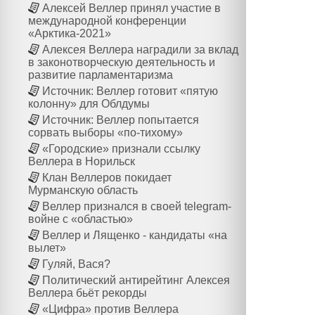
Алексей Веллер принял участие в
международной конференции
«Арктика-2021»
Алексея Веллера наградили за вклад
в законотворческую деятельность и
развитие парламентаризма
Источник: Веллер готовит «пятую
колонну» для Облдумы
Источник: Веллер попытается
сорвать выборы «по-тихому»
«Городские» признали ссылку
Веллера в Норильск
Клан Веллеров покидает
Мурманскую область
Веллер признался в своей telegram-
войне с «областью»
Веллер и Лященко - кандидаты «на
вылет»
Гуляй, Вася?
Политический антирейтинг Алексея
Веллера бьёт рекорды
«Цифра» против Веллера