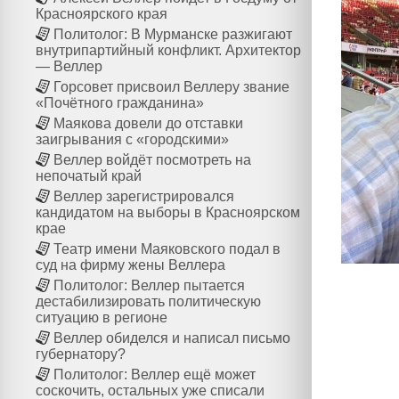
Красноярского края
Политолог: В Мурманске разжигают
внутрипартийный конфликт. Архитектор
— Веллер
Горсовет присвоил Веллеру звание
«Почётного гражданина»
Маякова довели до отставки
заигрывания с «городскими»
Веллер войдёт посмотреть на
непочатый край
Веллер зарегистрировался
кандидатом на выборы в Красноярском
крае
Театр имени Маяковского подал в
суд на фирму жены Веллера
Политолог: Веллер пытается
дестабилизировать политическую
ситуацию в регионе
Веллер обиделся и написал письмо
губернатору?
Политолог: Веллер ещё может
соскочить, остальных уже списали