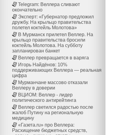
Telegram: Веллера сливают
окончательно
Эксперт: «Губернатор предложил
дружбу. На крыльцо правительства
полетел коктейль Молотова»
В Мурманск прилетел Веллер. На
крыльцо правительства бросили
коктейль Молотова. На субботу
запланирован банкет
Веллер превращается в варяга
Игорь Найдёнов: 10%
поддерживающих Веллера — реальная
цифра
Мурманчане массово отказали
Веллеру в доверии
ВЦИОМ: Веллер - лидер
политического антирейтинга
Веллер светился радостью после
жалоб Путину на региональную
медицину
«Газета.ru» про Веллера:
Расхищение бюджетных средств,