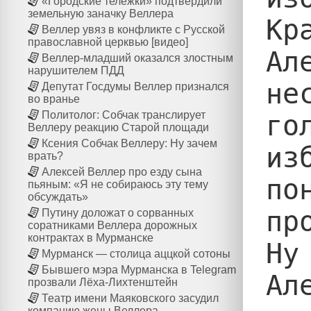
«Городские тележки» подтвердили
земельную заначку Веллера
Кр
Веллер увяз в конфликте с Русской
православной церквью [видео]
Ал
Веллер-младший оказался злостным
нарушителем ПДД
не
Депутат Госдумы Веллер признался
во вранье
Политолог: Собчак транслирует
го
Веллеру реакцию Старой площади
Ксения Собчак Веллеру: Ну зачем
из
врать?
Алексей Веллер про езду сына
по
пьяным: «Я не собираюсь эту тему
обсуждать»
пр
Путину доложат о сорванных
соратниками Веллера дорожных
контрактах в Мурманске
Ну
Мурманск — столица аццкой сотоны
Бывшего мэра Мурманска в Telegram
Ал
прозвали Лёха-Лихтенштейн
Театр имени Маяковского засудил
компанию жены Веллера