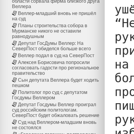
области сорвала фирма близкого друга
ушё
Веллера
Веллер-младший вновь не пришёл
“Н
на суд
Планы строительства собора в
Мурманске никого не оставили
ру
равнодушным
Депутат ГосДумы Веллер: На
пр
СеверПост обиделся больше всего
Веллер подал в суд на СеверПост
на
Алексея Борисовича попросили
согласовать гадости про региональное
правительство
бо
Сын депутата Веллера будет ходить
пешком
пр
Политолог про суд с депутатом
Госдумы Веллером
пи
Депутат Госдумы Веллер проиграл
суд российским политологам.
ру
СеверПост будет обжаловать решение
Суд над Веллером-младшим вновь
не состоялся
из