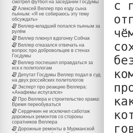
с 
смотрел футбол на заседании Госдумы
Алексей Веллер про езду сына
пьяным: «Я не собираюсь эту тему
от
обсуждать»
Веллер-младший попался пьяным за
чё
рулём
Веллер плюнул вдогонку Собчак
со
Веллер отказался отвечать на
вопрос про добровольцев в стенах
Госдумы
бе
Веллер поспешил оправдаться за
иск к политологам
ко
Депутат Госдумы Веллер подал в суд
на двух российских политологов
пр
Эксперт про реакцию Веллера:
«Анафемы испугался»
ка
Про Веллера и строительство храма:
Время переобуваться
ко
Сердечкин не исключил саботаж
дорожных ремонтов со стороны
соратников Веллера
го
Дорожные ремонты в Мурманской