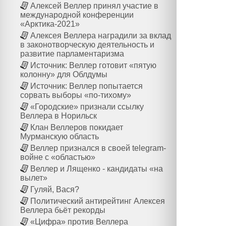
Алексей Веллер принял участие в
международной конференции
«Арктика-2021»
Алексея Веллера наградили за вклад
в законотворческую деятельность и
развитие парламентаризма
Источник: Веллер готовит «пятую
колонну» для Облдумы
Источник: Веллер попытается
сорвать выборы «по-тихому»
«Городские» признали ссылку
Веллера в Норильск
Клан Веллеров покидает
Мурманскую область
Веллер признался в своей telegram-
войне с «областью»
Веллер и Лященко - кандидаты «на
вылет»
Гуляй, Вася?
Политический антирейтинг Алексея
Веллера бьёт рекорды
«Цифра» против Веллера