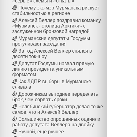
«серые» схемы и «откаты»
Почему экс-мэр Мурманска рискует
стабильностью в регионе
Алексей Веллер поздравил команду
«Мурманск - столица Арктики» с
заслуженной бронзовой наградой
Мурманские депутаты Госдумы
прогуливают заседания
За год Алексей Веллер снялся в
десяти ток-шоу
Депутат Госдумы назвал прямую
линию президента уникальным
форматом
Как ЛДПР выборы в Мурманске
сливала
Дорожникам выгоднее переделать
брак, чем сорвать сроки
Челябинский губернатор делал то же
самое, что и Алексей Веллер
Большинство опрошенных оценили
работу депутата Веллера на двойку
Ручной, ещё ручнее