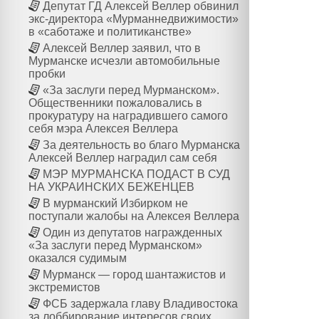
Депутат ГД Алексей Веллер обвинил
экс-директора «Мурманнедвижимости»
в «саботаже и политиканстве»
Алексей Веллер заявил, что в
Мурманске исчезли автомобильные
пробки
«За заслуги перед Мурманском».
Общественники пожаловались в
прокуратуру на наградившего самого
себя мэра Алексея Веллера
За деятельность во благо Мурманска
Алексей Веллер наградил сам себя
МЭР МУРМАНСКА ПОДАСТ В СУД
НА УКРАИНСКИХ БЕЖЕНЦЕВ
В мурманский Избирком не
поступали жалобы на Алексея Веллера
Один из депутатов награжденных
«За заслуги перед Мурманском»
оказался судимым
Мурманск — город шантажистов и
экстремистов
ФСБ задержала главу Владивостока
за лоббирование интересов своих