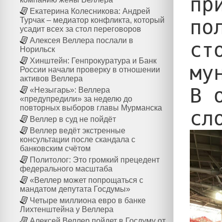
пр
Екатерина Колесникова: Андрей
по
Турчак – медиатор конфликта, который
усадит всех за стол переговоров
Алексея Веллера послали в
ст
Норильск
Хинштейн: Генпрокуратура и Банк
му
России начали проверку в отношении
активов Веллера
В 
«Незыгарь»: Веллера
«предупредили» за неделю до
повторных выборов главы Мурманска
Веллер в суд не пойдёт
Веллер ведёт экстренные
консультации после скандала с
банковским счётом
Политолог: Это громкий прецедент
федерального масштаба
«Веллер может попрощаться с
мандатом депутата Госдумы»
Четыре миллиона евро в банке
Лихтенштейна у Веллера
Алексей Веллер пойдет в Госдуму от