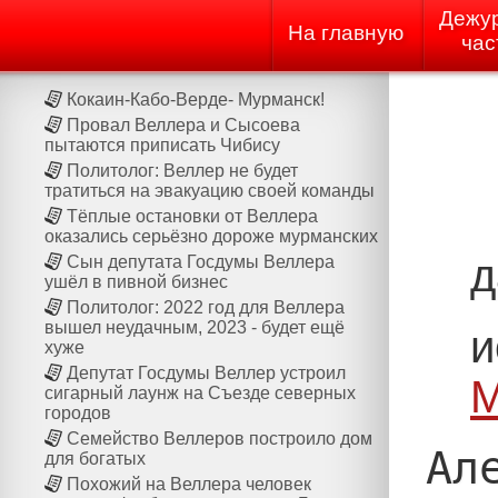
Дежу
На главную
час
Кокаин-Кабо-Верде- Мурманск!
Провал Веллера и Сысоева
пытаются приписать Чибису
Политолог: Веллер не будет
тратиться на эвакуацию своей команды
Тёплые остановки от Веллера
оказались серьёзно дороже мурманских
д
Сын депутата Госдумы Веллера
ушёл в пивной бизнес
Политолог: 2022 год для Веллера
вышел неудачным, 2023 - будет ещё
и
хуже
Депутат Госдумы Веллер устроил
М
сигарный лаунж на Cъезде северных
городов
Семейство Веллеров построило дом
Ал
для богатых
Похожий на Веллера человек