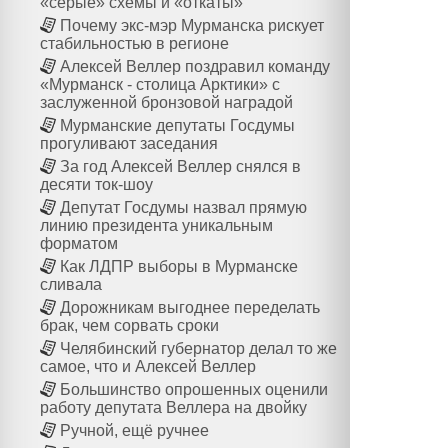
«серые» схемы и «откаты»
Почему экс-мэр Мурманска рискует
стабильностью в регионе
Алексей Веллер поздравил команду
«Мурманск - столица Арктики» с
заслуженной бронзовой наградой
Мурманские депутаты Госдумы
прогуливают заседания
За год Алексей Веллер снялся в
десяти ток-шоу
Депутат Госдумы назвал прямую
линию президента уникальным
форматом
Как ЛДПР выборы в Мурманске
сливала
Дорожникам выгоднее переделать
брак, чем сорвать сроки
Челябинский губернатор делал то же
самое, что и Алексей Веллер
Большинство опрошенных оценили
работу депутата Веллера на двойку
Ручной, ещё ручнее