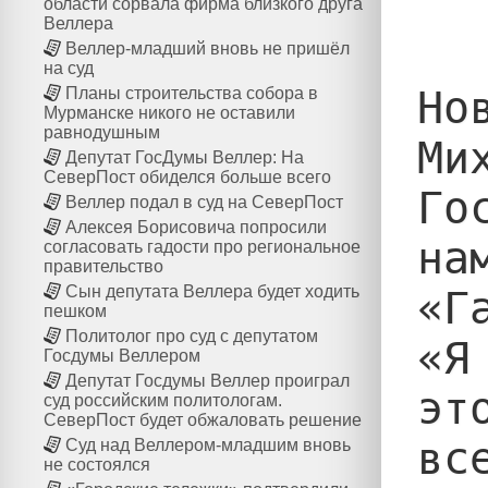
области сорвала фирма близкого друга
Веллера
Веллер-младший вновь не пришёл
на суд
Но
Планы строительства собора в
Мурманске никого не оставили
равнодушным
Ми
Депутат ГосДумы Веллер: На
СеверПост обиделся больше всего
Го
Веллер подал в суд на СеверПост
Алексея Борисовича попросили
на
согласовать гадости про региональное
правительство
Сын депутата Веллера будет ходить
«Г
пешком
Политолог про суд с депутатом
«Я
Госдумы Веллером
Депутат Госдумы Веллер проиграл
эт
суд российским политологам.
СеверПост будет обжаловать решение
вс
Суд над Веллером-младшим вновь
не состоялся