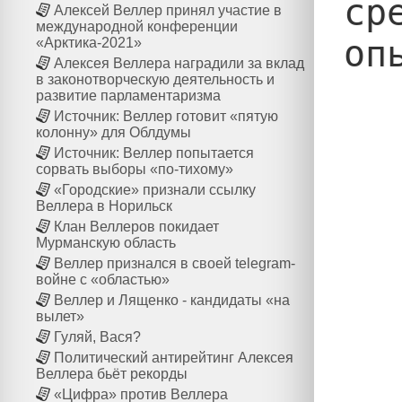
ср
Алексей Веллер принял участие в
международной конференции
оп
«Арктика-2021»
Алексея Веллера наградили за вклад
в законотворческую деятельность и
развитие парламентаризма
Источник: Веллер готовит «пятую
колонну» для Облдумы
Источник: Веллер попытается
сорвать выборы «по-тихому»
«Городские» признали ссылку
Веллера в Норильск
Клан Веллеров покидает
Мурманскую область
Веллер признался в своей telegram-
войне с «областью»
Веллер и Лященко - кандидаты «на
вылет»
Гуляй, Вася?
Политический антирейтинг Алексея
Веллера бьёт рекорды
«Цифра» против Веллера