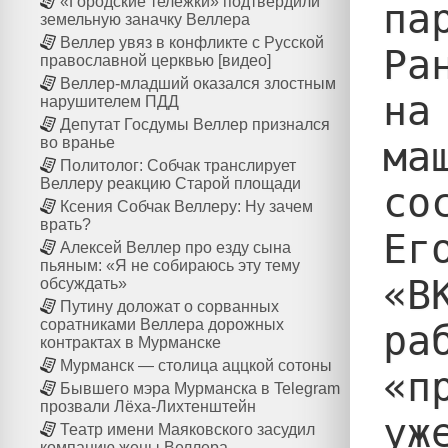
«Городские тележки» подтвердили
па
земельную заначку Веллера
Веллер увяз в конфликте с Русской
Ра
православной церквью [видео]
Веллер-младший оказался злостным
на
нарушителем ПДД
Депутат Госдумы Веллер признался
ма
во вранье
Политолог: Собчак транслирует
Веллеру реакцию Старой площади
со
Ксения Собчак Веллеру: Ну зачем
врать?
Ег
Алексей Веллер про езду сына
пьяным: «Я не собираюсь эту тему
«В
обсуждать»
Путину доложат о сорванных
соратниками Веллера дорожных
ра
контрактах в Мурманске
Мурманск — столица аццкой сотоны
«п
Бывшего мэра Мурманска в Telegram
прозвали Лёха-Лихтенштейн
уж
Театр имени Маяковского засудил
компанию жены Веллера