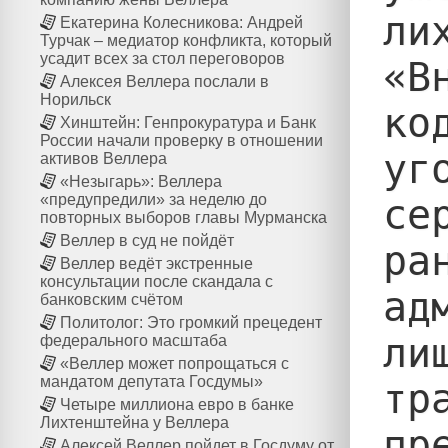
лих
Екатерина Колесникова: Андрей
Турчак – медиатор конфликта, который
усадит всех за стол переговоров
«В
Алексея Веллера послали в
Норильск
ко
Хинштейн: Генпрокуратура и Банк
России начали проверку в отношении
уг
активов Веллера
«Незыгарь»: Веллера
«предупредили» за неделю до
се
повторных выборов главы Мурманска
Веллер в суд не пойдёт
ра
Веллер ведёт экстренные
консультации после скандала с
ад
банковским счётом
Политолог: Это громкий прецедент
ли
федерального масштаба
«Веллер может попрощаться с
мандатом депутата Госдумы»
тр
Четыре миллиона евро в банке
Лихтенштейна у Веллера
пр
Алексей Веллер пойдет в Госдуму от