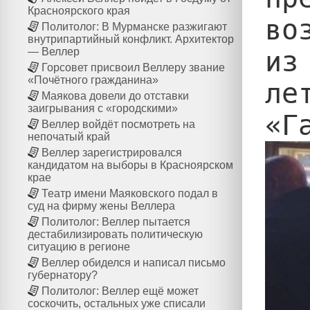
Красноярского края
во
Политолог: В Мурманске разжигают
внутрипартийный конфликт. Архитектор
из
— Веллер
Горсовет присвоил Веллеру звание
«Почётного гражданина»
ле
Маякова довели до отставки
заигрывания с «городскими»
Веллер войдёт посмотреть на
непочатый край
Веллер зарегистрировался
кандидатом на выборы в Красноярском
крае
Театр имени Маяковского подал в
суд на фирму жены Веллера
Политолог: Веллер пытается
дестабилизировать политическую
ситуацию в регионе
Веллер обиделся и написал письмо
губернатору?
Политолог: Веллер ещё может
соскочить, остальных уже списали