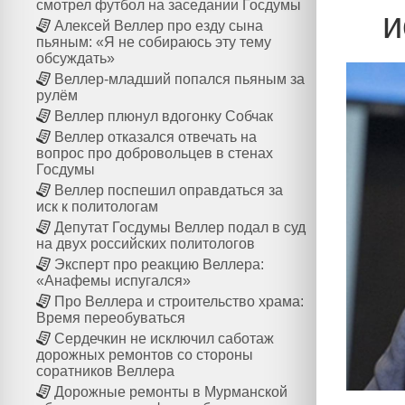
смотрел футбол на заседании Госдумы
и
Алексей Веллер про езду сына
пьяным: «Я не собираюсь эту тему
обсуждать»
Веллер-младший попался пьяным за
рулём
Веллер плюнул вдогонку Собчак
Веллер отказался отвечать на
вопрос про добровольцев в стенах
Госдумы
Веллер поспешил оправдаться за
иск к политологам
Депутат Госдумы Веллер подал в суд
на двух российских политологов
Эксперт про реакцию Веллера:
«Анафемы испугался»
Про Веллера и строительство храма:
Время переобуваться
Сердечкин не исключил саботаж
дорожных ремонтов со стороны
соратников Веллера
Дорожные ремонты в Мурманской