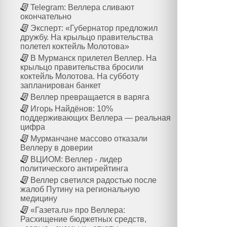
Telegram: Веллера сливают
окончательно
Эксперт: «Губернатор предложил
дружбу. На крыльцо правительства
полетел коктейль Молотова»
В Мурманск прилетел Веллер. На
крыльцо правительства бросили
коктейль Молотова. На субботу
запланирован банкет
Веллер превращается в варяга
Игорь Найдёнов: 10%
поддерживающих Веллера — реальная
цифра
Мурманчане массово отказали
Веллеру в доверии
ВЦИОМ: Веллер - лидер
политического антирейтинга
Веллер светился радостью после
жалоб Путину на региональную
медицину
«Газета.ru» про Веллера:
Расхищение бюджетных средств,