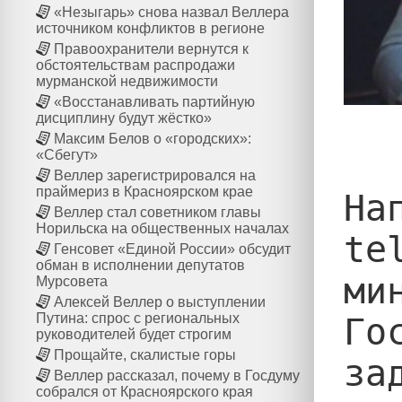
«Незыгарь» снова назвал Веллера
источником конфликтов в регионе
Правоохранители вернутся к
обстоятельствам распродажи
мурманской недвижимости
«Восстанавливать партийную
дисциплину будут жёстко»
Максим Белов о «городских»:
«Сбегут»
Веллер зарегистрировался на
праймериз в Красноярском крае
На
Веллер стал советником главы
Норильска на общественных началах
te
Генсовет «Единой России» обсудит
обман в исполнении депутатов
ми
Мурсовета
Алексей Веллер о выступлении
Путина: спрос с региональных
Го
руководителей будет строгим
Прощайте, скалистые горы
за
Веллер рассказал, почему в Госдуму
собрался от Красноярского края