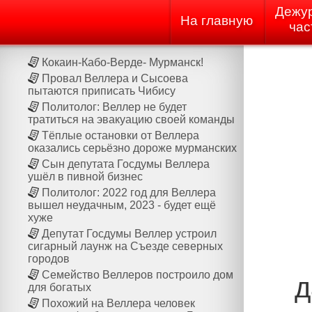
Дежу
На главную
час
Кокаин-Кабо-Верде- Мурманск!
Провал Веллера и Сысоева
пытаются приписать Чибису
Политолог: Веллер не будет
тратиться на эвакуацию своей команды
Тёплые остановки от Веллера
оказались серьёзно дороже мурманских
Сын депутата Госдумы Веллера
ушёл в пивной бизнес
Политолог: 2022 год для Веллера
вышел неудачным, 2023 - будет ещё
хуже
Депутат Госдумы Веллер устроил
сигарный лаунж на Cъезде северных
городов
Семейство Веллеров построило дом
д
для богатых
Похожий на Веллера человек