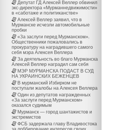
Депутат ГД Алексей Веллер обвинил
экс-директора «Мурманнедвижимости»
в «саботаже и политиканстве»
Алексей Веллер заявил, что в
Мурманске исчезли автомобильные
пробки
«За заслуги перед Мурманском».
Общественники пожаловались в
прокуратуру на наградившего самого
себя мэра Алексея Веллера
За деятельность во благо Мурманска
Алексей Веллер наградил сам себя
МЭР МУРМАНСКА ПОДАСТ В СУД
НА УКРАИНСКИХ БЕЖЕНЦЕВ
В мурманский Избирком не
поступали жалобы на Алексея Веллера
Один из депутатов награжденных
«За заслуги перед Мурманском»
оказался судимым
Мурманск — город шантажистов и
экстремистов
ФСБ задержала главу Владивостока
за лоббирование интересов своих