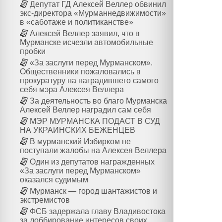
Депутат ГД Алексей Веллер обвинил
экс-директора «Мурманнедвижимости»
в «саботаже и политиканстве»
Алексей Веллер заявил, что в
Мурманске исчезли автомобильные
пробки
«За заслуги перед Мурманском».
Общественники пожаловались в
прокуратуру на наградившего самого
себя мэра Алексея Веллера
За деятельность во благо Мурманска
Алексей Веллер наградил сам себя
МЭР МУРМАНСКА ПОДАСТ В СУД
НА УКРАИНСКИХ БЕЖЕНЦЕВ
В мурманский Избирком не
поступали жалобы на Алексея Веллера
Один из депутатов награжденных
«За заслуги перед Мурманском»
оказался судимым
Мурманск — город шантажистов и
экстремистов
ФСБ задержала главу Владивостока
за лоббирование интересов своих