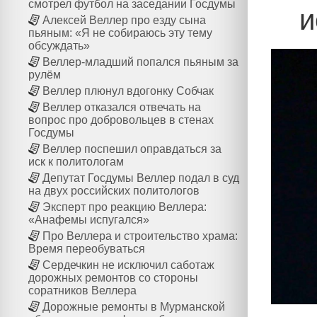
смотрел футбол на заседании Госдумы
и
Алексей Веллер про езду сына
пьяным: «Я не собираюсь эту тему
обсуждать»
Веллер-младший попался пьяным за
рулём
Веллер плюнул вдогонку Собчак
Веллер отказался отвечать на
вопрос про добровольцев в стенах
Госдумы
Веллер поспешил оправдаться за
иск к политологам
Депутат Госдумы Веллер подал в суд
на двух российских политологов
Эксперт про реакцию Веллера:
«Анафемы испугался»
Про Веллера и строительство храма:
Время переобуваться
Сердечкин не исключил саботаж
дорожных ремонтов со стороны
соратников Веллера
Дорожные ремонты в Мурманской