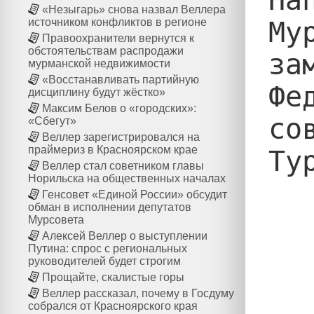
«Незыгарь» снова назвал Веллера
Му
источником конфликтов в регионе
Правоохранители вернутся к
обстоятельствам распродажи
за
мурманской недвижимости
«Восстанавливать партийную
Фе
дисциплину будут жёстко»
Максим Белов о «городских»:
со
«Сбегут»
Веллер зарегистрировался на
праймериз в Красноярском крае
Ту
Веллер стал советником главы
Норильска на общественных началах
Генсовет «Единой России» обсудит
обман в исполнении депутатов
Мурсовета
Алексей Веллер о выступлении
Путина: спрос с региональных
руководителей будет строгим
Прощайте, скалистые горы
Веллер рассказал, почему в Госдуму
собрался от Красноярского края