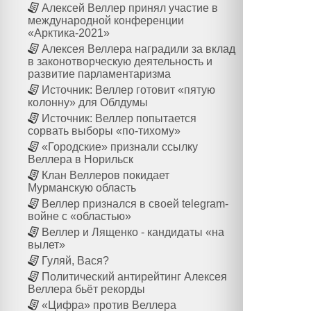
Алексей Веллер принял участие в
международной конференции
«Арктика-2021»
Алексея Веллера наградили за вклад
в законотворческую деятельность и
развитие парламентаризма
Источник: Веллер готовит «пятую
колонну» для Облдумы
Источник: Веллер попытается
сорвать выборы «по-тихому»
«Городские» признали ссылку
Веллера в Норильск
Клан Веллеров покидает
Мурманскую область
Веллер признался в своей telegram-
войне с «областью»
Веллер и Лященко - кандидаты «на
вылет»
Гуляй, Вася?
Политический антирейтинг Алексея
Веллера бьёт рекорды
«Цифра» против Веллера