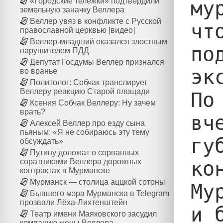
«Городские тележки» подтвердили
му
земельную заначку Веллера
Веллер увяз в конфликте с Русской
чт
православной церквью [видео]
Веллер-младший оказался злостным
по
нарушителем ПДД
Депутат Госдумы Веллер признался
экс
во вранье
Политолог: Собчак транслирует
Веллеру реакцию Старой площади
По
Ксения Собчак Веллеру: Ну зачем
врать?
вч
Алексей Веллер про езду сына
пьяным: «Я не собираюсь эту тему
гу
обсуждать»
Путину доложат о сорванных
ко
соратниками Веллера дорожных
контрактах в Мурманске
Мурманск — столица аццкой сотоны
Му
Бывшего мэра Мурманска в Telegram
прозвали Лёха-Лихтенштейн
и 
Театр имени Маяковского засудил
компанию жены Веллера