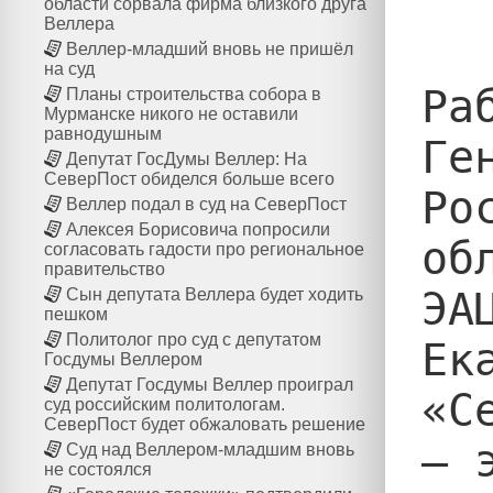
области сорвала фирма близкого друга
Веллера
Веллер-младший вновь не пришёл
на суд
Ра
Планы строительства собора в
Мурманске никого не оставили
равнодушным
Ге
Депутат ГосДумы Веллер: На
СеверПост обиделся больше всего
Ро
Веллер подал в суд на СеверПост
Алексея Борисовича попросили
об
согласовать гадости про региональное
правительство
ЭА
Сын депутата Веллера будет ходить
пешком
Политолог про суд с депутатом
Ек
Госдумы Веллером
Депутат Госдумы Веллер проиграл
«С
суд российским политологам.
СеверПост будет обжаловать решение
— 
Суд над Веллером-младшим вновь
не состоялся