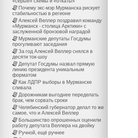
«серые» схемы и «откаты»
Почему экс-мэр Мурманска рискует
стабильностью в регионе
Алексей Веллер поздравил команду
«Мурманск - столица Арктики» с
заслуженной бронзовой наградой
Мурманские депутаты Госдумы
прогуливают заседания
За год Алексей Веллер снялся в
десяти ток-шоу
Депутат Госдумы назвал прямую
линию президента уникальным
форматом
Как ЛДПР выборы в Мурманске
сливала
Дорожникам выгоднее переделать
брак, чем сорвать сроки
Челябинский губернатор делал то же
самое, что и Алексей Веллер
Большинство опрошенных оценили
работу депутата Веллера на двойку
Ручной, ещё ручнее