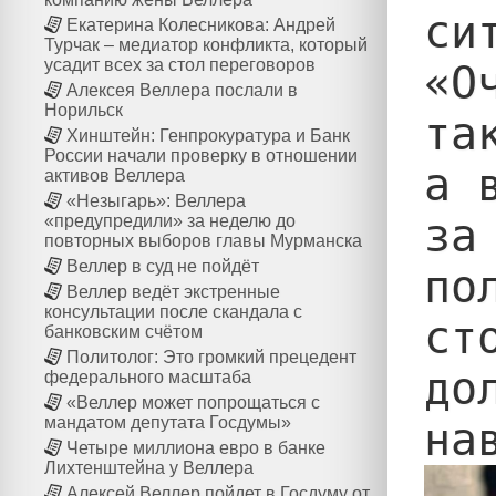
сит
Екатерина Колесникова: Андрей
Турчак – медиатор конфликта, который
усадит всех за стол переговоров
«О
Алексея Веллера послали в
Норильск
та
Хинштейн: Генпрокуратура и Банк
России начали проверку в отношении
а 
активов Веллера
«Незыгарь»: Веллера
за
«предупредили» за неделю до
повторных выборов главы Мурманска
Веллер в суд не пойдёт
по
Веллер ведёт экстренные
консультации после скандала с
ст
банковским счётом
Политолог: Это громкий прецедент
до
федерального масштаба
«Веллер может попрощаться с
мандатом депутата Госдумы»
Четыре миллиона евро в банке
Лихтенштейна у Веллера
Алексей Веллер пойдет в Госдуму от