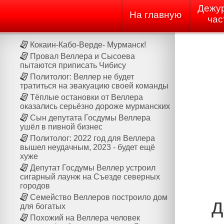
Дежу
На главную
час
Кокаин-Кабо-Верде- Мурманск!
Провал Веллера и Сысоева
пытаются приписать Чибису
Политолог: Веллер не будет
тратиться на эвакуацию своей команды
Тёплые остановки от Веллера
оказались серьёзно дороже мурманских
Сын депутата Госдумы Веллера
ушёл в пивной бизнес
Политолог: 2022 год для Веллера
вышел неудачным, 2023 - будет ещё
хуже
Депутат Госдумы Веллер устроил
сигарный лаунж на Cъезде северных
городов
Семейство Веллеров построило дом
д
для богатых
Похожий на Веллера человек