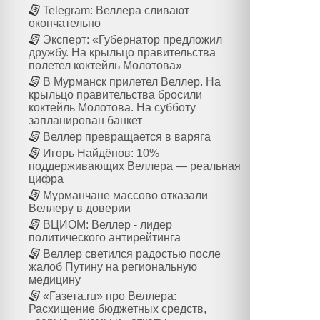
Telegram: Веллера сливают
окончательно
Эксперт: «Губернатор предложил
дружбу. На крыльцо правительства
полетел коктейль Молотова»
В Мурманск прилетел Веллер. На
крыльцо правительства бросили
коктейль Молотова. На субботу
запланирован банкет
Веллер превращается в варяга
Игорь Найдёнов: 10%
поддерживающих Веллера — реальная
цифра
Мурманчане массово отказали
Веллеру в доверии
ВЦИОМ: Веллер - лидер
политического антирейтинга
Веллер светился радостью после
жалоб Путину на региональную
медицину
«Газета.ru» про Веллера:
Расхищение бюджетных средств,