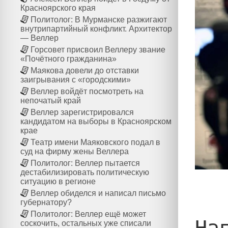
Красноярского края
Политолог: В Мурманске разжигают
внутрипартийный конфликт. Архитектор
— Веллер
Горсовет присвоил Веллеру звание
«Почётного гражданина»
Маякова довели до отставки
заигрывания с «городскими»
Веллер войдёт посмотреть на
непочатый край
Веллер зарегистрировался
кандидатом на выборы в Красноярском
крае
Театр имени Маяковского подал в
суд на фирму жены Веллера
Политолог: Веллер пытается
дестабилизировать политическую
ситуацию в регионе
Веллер обиделся и написал письмо
губернатору?
Политолог: Веллер ещё может
На
соскочить, остальных уже списали