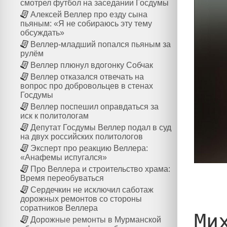
смотрел футбол на заседании Госдумы
Алексей Веллер про езду сына
пьяным: «Я не собираюсь эту тему
обсуждать»
Веллер-младший попался пьяным за
рулём
Веллер плюнул вдогонку Собчак
Веллер отказался отвечать на
вопрос про добровольцев в стенах
Госдумы
Веллер поспешил оправдаться за
иск к политологам
Депутат Госдумы Веллер подал в суд
на двух российских политологов
Эксперт про реакцию Веллера:
«Анафемы испугался»
Про Веллера и строительство храма:
Время переобуваться
Сердечкин не исключил саботаж
дорожных ремонтов со стороны
соратников Веллера
Ми
Дорожные ремонты в Мурманской