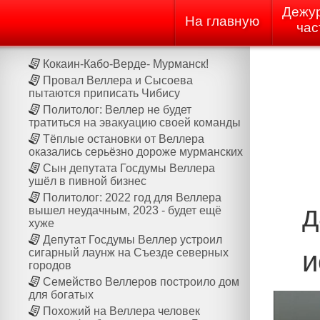
Дежу
На главную
час
Кокаин-Кабо-Верде- Мурманск!
Провал Веллера и Сысоева
пытаются приписать Чибису
Политолог: Веллер не будет
тратиться на эвакуацию своей команды
Тёплые остановки от Веллера
оказались серьёзно дороже мурманских
Сын депутата Госдумы Веллера
ушёл в пивной бизнес
Политолог: 2022 год для Веллера
д
вышел неудачным, 2023 - будет ещё
хуже
Депутат Госдумы Веллер устроил
и
сигарный лаунж на Cъезде северных
городов
Семейство Веллеров построило дом
для богатых
Похожий на Веллера человек