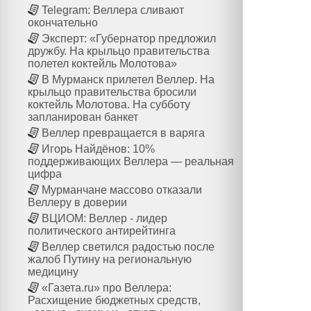
Telegram: Веллера сливают
окончательно
Эксперт: «Губернатор предложил
дружбу. На крыльцо правительства
полетел коктейль Молотова»
В Мурманск прилетел Веллер. На
крыльцо правительства бросили
коктейль Молотова. На субботу
запланирован банкет
Веллер превращается в варяга
Игорь Найдёнов: 10%
поддерживающих Веллера — реальная
цифра
Мурманчане массово отказали
Веллеру в доверии
ВЦИОМ: Веллер - лидер
политического антирейтинга
Веллер светился радостью после
жалоб Путину на региональную
медицину
«Газета.ru» про Веллера:
Расхищение бюджетных средств,