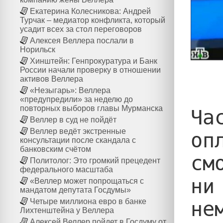
Екатерина Колесникова: Андрей
Турчак – медиатор конфликта, который
усадит всех за стол переговоров
Алексея Веллера послали в
Норильск
Хинштейн: Генпрокуратура и Банк
России начали проверку в отношении
активов Веллера
«Незыгарь»: Веллера
«предупредили» за неделю до
повторных выборов главы Мурманска
Ча
Веллер в суд не пойдёт
Веллер ведёт экстренные
оп
консультации после скандала с
банковским счётом
см
Политолог: Это громкий прецедент
федерального масштаба
ни
«Веллер может попрощаться с
мандатом депутата Госдумы»
Четыре миллиона евро в банке
не
Лихтенштейна у Веллера
Алексей Веллер пойдет в Госдуму от