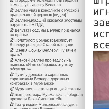
Шт
«Городские тележки» подтвердили
земельную заначку Веллера
иг
Веллер увяз в конфликте с Русской
православной церквью [видео]
за
Веллер-младший оказался злостным
нарушителем ПДД
ис
Депутат Госдумы Веллер признался
во вранье
Политолог: Собчак транслирует
Веллеру реакцию Старой площади
Ксения Собчак Веллеру: Ну зачем
врать?
Алексей Веллер про езду сына
пьяным: «Я не собираюсь эту тему
обсуждать»
Путину доложат о сорванных
соратниками Веллера дорожных
контрактах в Мурманске
Мурманск — столица аццкой сотоны
Бывшего мэра Мурманска в Telegram
прозвали Лёха-Лихтенштейн
Театр имени Маяковского засудил
компанию жены Веллера