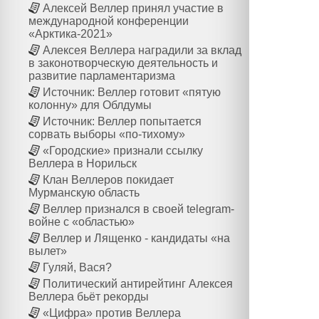
Алексей Веллер принял участие в
международной конференции
«Арктика-2021»
Алексея Веллера наградили за вклад
в законотворческую деятельность и
развитие парламентаризма
Источник: Веллер готовит «пятую
колонну» для Облдумы
Источник: Веллер попытается
сорвать выборы «по-тихому»
«Городские» признали ссылку
Веллера в Норильск
Клан Веллеров покидает
Мурманскую область
Веллер признался в своей telegram-
войне с «областью»
Веллер и Лященко - кандидаты «на
вылет»
Гуляй, Вася?
Политический антирейтинг Алексея
Веллера бьёт рекорды
«Цифра» против Веллера