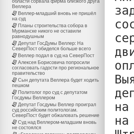
области сорвала фирма близкого друга
за
Веллера
Веллер-младший вновь не пришёл
на суд
со
Планы строительства собора в
Мурманске никого не оставили
се
равнодушным
Депутат ГосДумы Веллер: На
дв
СеверПост обиделся больше всего
Веллер подал в суд на СеверПост
опл
Алексея Борисовича попросили
согласовать гадости про региональное
правительство
Вы
Сын депутата Веллера будет ходить
пешком
де
Политолог про суд с депутатом
Госдумы Веллером
на
Депутат Госдумы Веллер проиграл
суд российским политологам.
СеверПост будет обжаловать решение
на
Суд над Веллером-младшим вновь
не состоялся