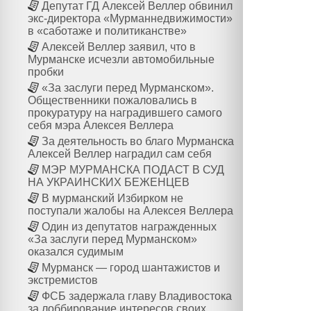
Депутат ГД Алексей Веллер обвинил
экс-директора «Мурманнедвижимости»
в «саботаже и политиканстве»
Алексей Веллер заявил, что в
Мурманске исчезли автомобильные
пробки
«За заслуги перед Мурманском».
Общественники пожаловались в
прокуратуру на наградившего самого
себя мэра Алексея Веллера
За деятельность во благо Мурманска
Алексей Веллер наградил сам себя
МЭР МУРМАНСКА ПОДАСТ В СУД
НА УКРАИНСКИХ БЕЖЕНЦЕВ
В мурманский Избирком не
поступали жалобы на Алексея Веллера
Один из депутатов награжденных
«За заслуги перед Мурманском»
оказался судимым
Мурманск — город шантажистов и
экстремистов
ФСБ задержала главу Владивостока
за лоббирование интересов своих