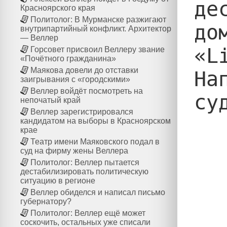
де
Красноярского края
Политолог: В Мурманске разжигают
до
внутрипартийный конфликт. Архитектор
— Веллер
«L
Горсовет присвоил Веллеру звание
«Почётного гражданина»
Маякова довели до отставки
На
заигрывания с «городскими»
Веллер войдёт посмотреть на
су
непочатый край
Веллер зарегистрировался
кандидатом на выборы в Красноярском
крае
Театр имени Маяковского подал в
суд на фирму жены Веллера
Политолог: Веллер пытается
дестабилизировать политическую
ситуацию в регионе
Веллер обиделся и написал письмо
губернатору?
Политолог: Веллер ещё может
соскочить, остальных уже списали