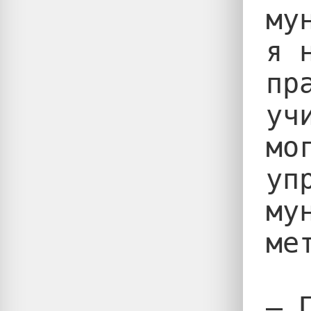
му
я 
пр
уч
мо
уп
му
ме
— 