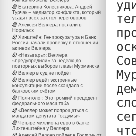
уд
Екатерина Колесникова: Андрей
Турчак – медиатор конфликта, который
те
усадит всех за стол переговоров
Алексея Веллера послали в
пр
Норильск
Хинштейн: Генпрокуратура и Банк
ос
России начали проверку в отношении
активов Веллера
«Незыгарь»: Веллера
Со
«предупредили» за неделю до
повторных выборов главы Мурманска
Му
Веллер в суд не пойдёт
Веллер ведёт экстренные
де
консультации после скандала с
банковским счётом
Политолог: Это громкий прецедент
сл
федерального масштаба
«Веллер может попрощаться с
се
мандатом депутата Госдумы»
Четыре миллиона евро в банке
чт
Лихтенштейна у Веллера
Алексей Веллер пойдет в Госдуму от