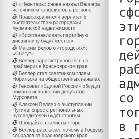
«Незыгарь» снова назвал Веллера
сф
источником конфликтов в регионе
Правоохранители вернутся к
эт
обстоятельствам распродажи
мурманской недвижимости
«Восстанавливать партийную
го
дисциплину будут жёстко»
Максим Белов о «городских»:
де
«Сбегут»
Веллер зарегистрировался на
ра
праймериз в Красноярском крае
Веллер стал советником главы
Норильска на общественных началах
ад
Генсовет «Единой России» обсудит
обман в исполнении депутатов
со
Мурсовета
Алексей Веллер о выступлении
то
Путина: спрос с региональных
руководителей будет строгим
в 
Прощайте, скалистые горы
Веллер рассказал, почему в Госдуму
собрался от Красноярского края