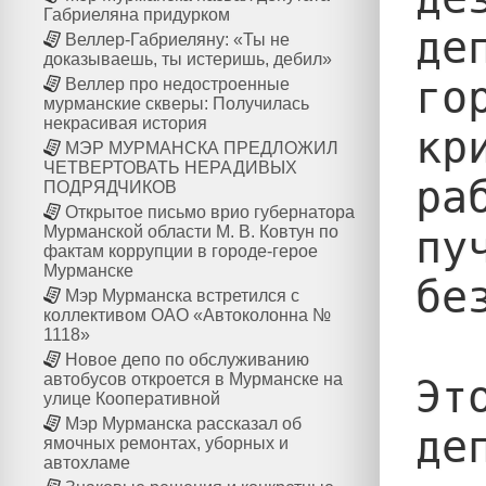
Габриеляна придурком
де
Веллер-Габриеляну: «Ты не
доказываешь, ты истеришь, дебил»
го
Веллер про недостроенные
мурманские скверы: Получилась
некрасивая история
кр
МЭР МУРМАНСКА ПРЕДЛОЖИЛ
ЧЕТВЕРТОВАТЬ НЕРАДИВЫХ
ра
ПОДРЯДЧИКОВ
Открытое письмо врио губернатора
пу
Мурманской области М. В. Ковтун по
фактам коррупции в городе-герое
Мурманске
бе
Мэр Мурманска встретился с
коллективом ОАО «Автоколонна №
1118»
Новое депо по обслуживанию
автобусов откроется в Мурманске на
Эт
улице Кооперативной
Мэр Мурманска рассказал об
де
ямочных ремонтах, уборных и
автохламе