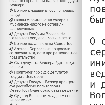
области сорвала фирма близкого друга
Веллера
по
Веллер-младший вновь не пришёл
на суд
бы
Планы строительства собора в
Мурманске никого не оставили
равнодушным
Депутат ГосДумы Веллер: На
О 
СеверПост обиделся больше всего
Веллер подал в суд на СеверПост
се
Алексея Борисовича попросили
согласовать гадости про региональное
правительство
ин
Сын депутата Веллера будет ходить
пешком
ве
Политолог про суд с депутатом
Госдумы Веллером
и 
Депутат Госдумы Веллер проиграл
суд российским политологам.
СеверПост будет обжаловать решение
Во
Суд над Веллером-младшим вновь
не состоялся