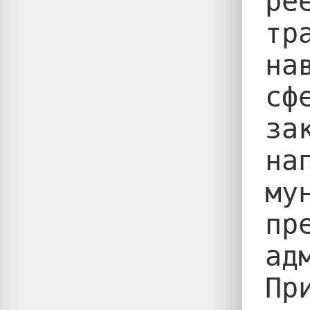
ре
тр
на
сф
за
на
му
пр
ад
Пр