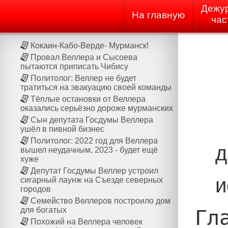
Дежу
На главную
час
Кокаин-Кабо-Верде- Мурманск!
Провал Веллера и Сысоева
пытаются приписать Чибису
Политолог: Веллер не будет
тратиться на эвакуацию своей команды
Тёплые остановки от Веллера
оказались серьёзно дороже мурманских
Сын депутата Госдумы Веллера
ушёл в пивной бизнес
Политолог: 2022 год для Веллера
д
вышел неудачным, 2023 - будет ещё
хуже
Депутат Госдумы Веллер устроил
и
сигарный лаунж на Cъезде северных
городов
Семейство Веллеров построило дом
для богатых
Гл
Похожий на Веллера человек