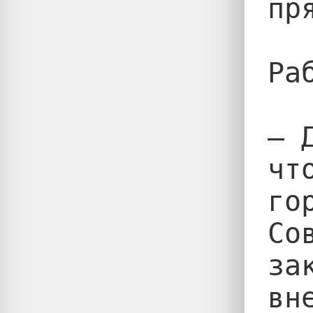
пр
Ра
— 
чт
го
Со
за
вн