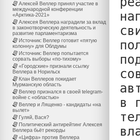
ре
Алексей Веллер принял участие в
международной конференции
на
«Арктика-2021»
Алексея Веллера наградили за вклад
св
в законотворческую деятельность и
развитие парламентаризма
по
Источник: Веллер готовит «пятую
колонну» для Облдумы
Источник: Веллер попытается
по
сорвать выборы «по-тихому»
«Городские» признали ссылку
со
Веллера в Норильск
Клан Веллеров покидает
ав
Мурманскую область
Веллер признался в своей telegram-
войне с «областью»
в 
Веллер и Лященко - кандидаты «на
вылет»
те
Гуляй, Вася?
Политический антирейтинг Алексея
вл
Веллера бьёт рекорды
«Цифра» против Веллера