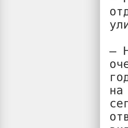
от
ул
— 
оч
го
на
се
от