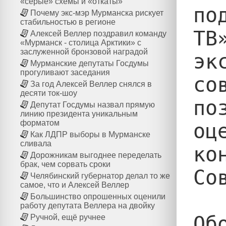
«серые» схемы и «откаты»
по
Почему экс-мэр Мурманска рискует
стабильностью в регионе
ТВ
Алексей Веллер поздравил команду
«Мурманск - столица Арктики» с
заслуженной бронзовой наградой
эк
Мурманские депутаты Госдумы
прогуливают заседания
со
За год Алексей Веллер снялся в
десяти ток-шоу
по
Депутат Госдумы назвал прямую
линию президента уникальным
форматом
оц
Как ЛДПР выборы в Мурманске
сливала
ко
Дорожникам выгоднее переделать
брак, чем сорвать сроки
Со
Челябинский губернатор делал то же
самое, что и Алексей Веллер
Большинство опрошенных оценили
работу депутата Веллера на двойку
Об
Ручной, ещё ручнее