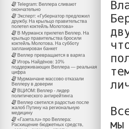
Вл
Telegram: Веллера сливают
окончательно
Бе
Эксперт: «Губернатор предложил
дружбу. На крыльцо правительства
полетел коктейль Молотова»
дв
В Мурманск прилетел Веллер. На
крыльцо правительства бросили
чт
коктейль Молотова. На субботу
запланирован банкет
по
Веллер превращается в варяга
Игорь Найдёнов: 10%
поддерживающих Веллера — реальная
те
цифра
Мурманчане массово отказали
ли
Веллеру в доверии
ВЦИОМ: Веллер - лидер
политического антирейтинга
Веллер светился радостью после
Вс
жалоб Путину на региональную
медицину
«Газета.ru» про Веллера:
мы
Расхищение бюджетных средств,