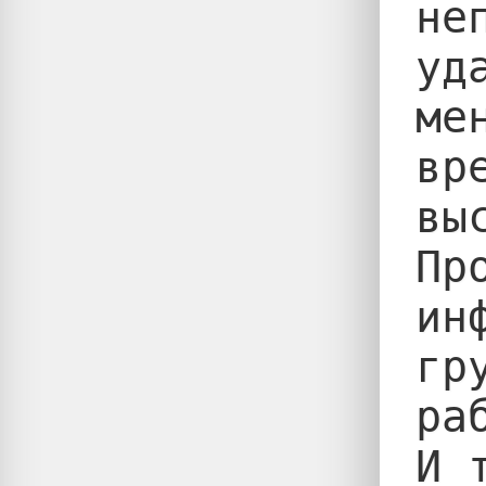
не
уд
ме
вр
вы
Пр
ин
гр
ра
И 