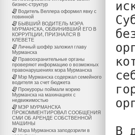
ис
бизнес-структур
Водитель Веллера оформил явку с
Су
повинной
БЫВШИЙ ВОДИТЕЛЬ МЭРА
МУРМАНСКА, ОБВИНИВШИЙ ЕГО В
бе
КОРРУПЦИИ, ПРИЗНАЛСЯ В
КЛЕВЕТЕ
ор
Личный шофёр заложил главу
Мурманска
ко
Правоохранительные органы
проверяют информацию о возможных
правонарушениях мэра Мурманска
се
Мэр Мурманска содержал семейного
водителя за счет бюджета
го
Прокуроры поймали мэрию
Мурманска на махинациях с
ор
недвижимостью
МЭР МУРМАНСКА
ПРОКОММЕНТИРОВАЛ СООБЩЕНИЯ
СМИ ОБ АРЕНДЕ СОБСТВЕННОЙ
МАШИНЫ
В 
Мэра Мурманска заподозрили в