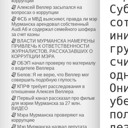
коррупции
Су
Алексей Веллер засыпался на
вопросах о коррупции
со
ФСБ и МВД выясняют, правда ли мэр
Мурманска арендовал собственный
Audi A6 и содержал семейного шофера
ин
за счет казны
ВЛАСТИ МУРМАНСКА НАМЕРЕНЫ
гр
ПРИВЛЕЧЬ К ОТВЕТСТВЕННОСТИ
ЖУРНАЛИСТОВ, РАССКАЗАВШИХ О
КОРРУПЦИИ МЭРА
сч
ОБЭП начал проверку по материалу
о водителе Веллера
од
Белов: Я не верю, что Веллер мог
совершить подобную глупость
Он
КПРФ требует расследования в
отношении Алексея Веллера
уб
Первый канал рассказал про фильм
для мэрии Мурманска за 27 млн.
ВИДЕО
по
Мэра Мурманска проверяют на
коррупцию
де
Мэр Мурманска назвал депутата