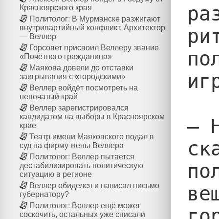
ра
Красноярского края
Политолог: В Мурманске разжигают
внутрипартийный конфликт. Архитектор
ри
— Веллер
Горсовет присвоил Веллеру звание
по
«Почётного гражданина»
Маякова довели до отставки
иг
заигрывания с «городскими»
Веллер войдёт посмотреть на
непочатый край
Веллер зарегистрировался
кандидатом на выборы в Красноярском
— 
крае
Театр имени Маяковского подал в
ск
суд на фирму жены Веллера
Политолог: Веллер пытается
по
дестабилизировать политическую
ситуацию в регионе
Веллер обиделся и написал письмо
ве
губернатору?
Политолог: Веллер ещё может
го
соскочить, остальных уже списали