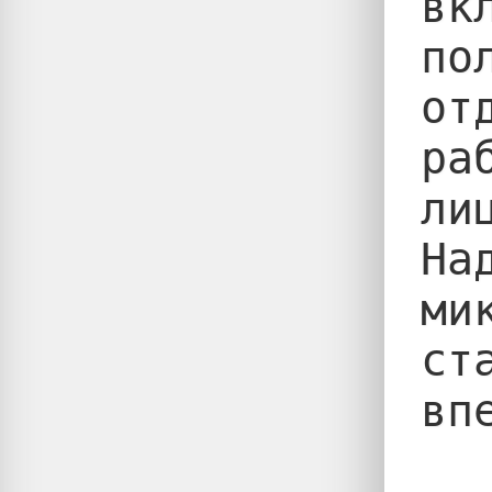
вк
по
от
ра
ли
На
ми
ст
впе