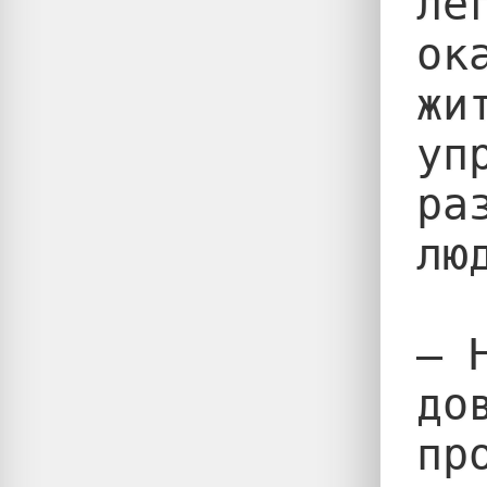
ле
ок
жи
уп
ра
лю
— 
до
пр