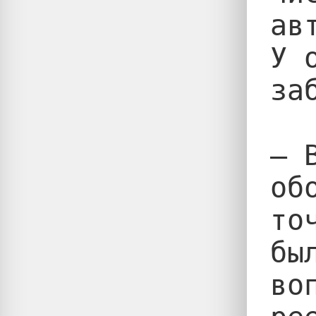
ав
У 
заб
— 
об
то
бы
во