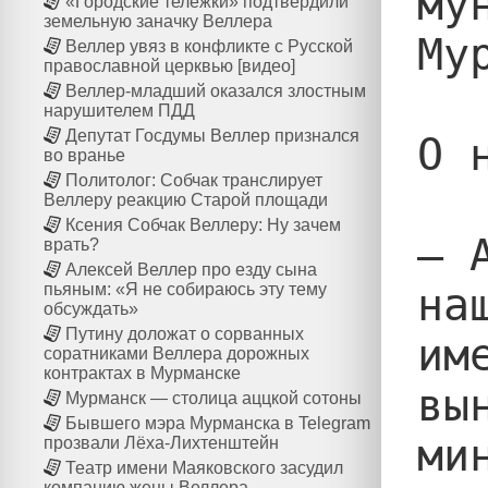
му
«Городские тележки» подтвердили
земельную заначку Веллера
Му
Веллер увяз в конфликте с Русской
православной церквью [видео]
Веллер-младший оказался злостным
нарушителем ПДД
Депутат Госдумы Веллер признался
О 
во вранье
Политолог: Собчак транслирует
Веллеру реакцию Старой площади
Ксения Собчак Веллеру: Ну зачем
— 
врать?
Алексей Веллер про езду сына
на
пьяным: «Я не собираюсь эту тему
обсуждать»
Путину доложат о сорванных
им
соратниками Веллера дорожных
контрактах в Мурманске
вы
Мурманск — столица аццкой сотоны
Бывшего мэра Мурманска в Telegram
ми
прозвали Лёха-Лихтенштейн
Театр имени Маяковского засудил
компанию жены Веллера