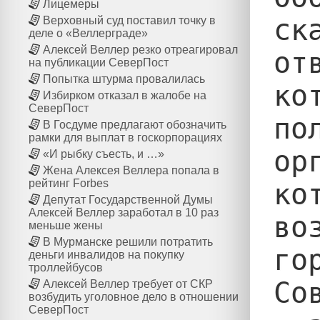
Лицемеры
ск
Верховный суд поставил точку в
деле о «Веллерграде»
Алексей Веллер резко отреагировал
от
на публикации СеверПост
Попытка штурма провалилась
ко
Избирком отказал в жалобе на
СеверПост
по
В Госдуме предлагают обозначить
рамки для выплат в госкорпорациях
ор
«И рыбку съесть, и …»
Жена Алексея Веллера попала в
рейтинг Forbes
ко
Депутат Государственной Думы
Алексей Веллер заработал в 10 раз
во
меньше жены
В Мурманске решили потратить
го
деньги инвалидов на покупку
троллейбусов
Со
Алексей Веллер требует от СКР
возбудить уголовное дело в отношении
СеверПост