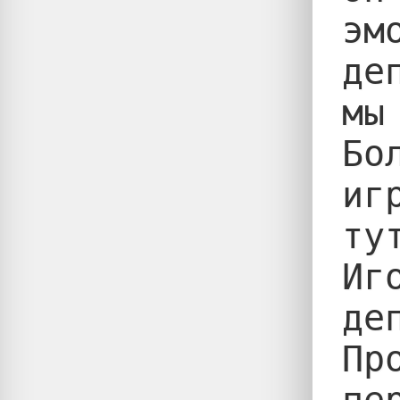
эм
де
мы
Бо
иг
ту
Иг
де
Пр
пе