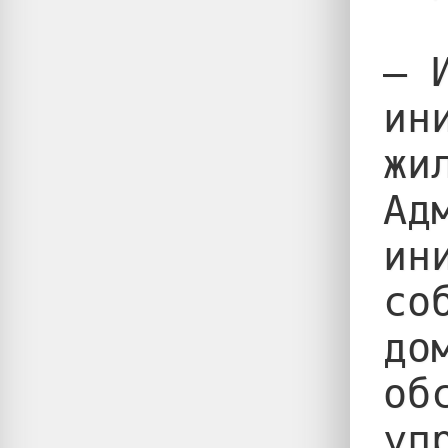
— 
ин
жи
Ад
ин
со
до
об
уп