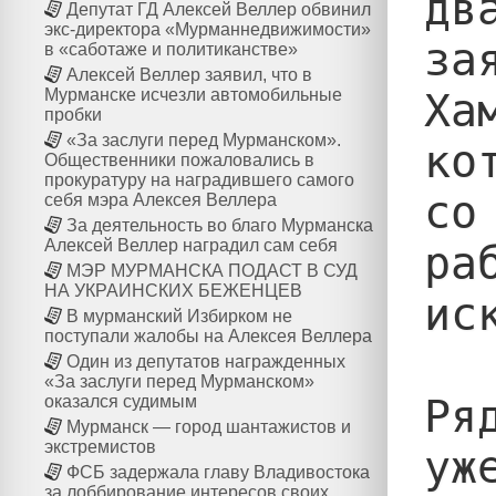
дв
Депутат ГД Алексей Веллер обвинил
экс-директора «Мурманнедвижимости»
за
в «саботаже и политиканстве»
Алексей Веллер заявил, что в
Ха
Мурманске исчезли автомобильные
пробки
«За заслуги перед Мурманском».
ко
Общественники пожаловались в
прокуратуру на наградившего самого
со
себя мэра Алексея Веллера
За деятельность во благо Мурманска
Алексей Веллер наградил сам себя
ра
МЭР МУРМАНСКА ПОДАСТ В СУД
НА УКРАИНСКИХ БЕЖЕНЦЕВ
ис
В мурманский Избирком не
поступали жалобы на Алексея Веллера
Один из депутатов награжденных
«За заслуги перед Мурманском»
Ря
оказался судимым
Мурманск — город шантажистов и
экстремистов
уж
ФСБ задержала главу Владивостока
за лоббирование интересов своих