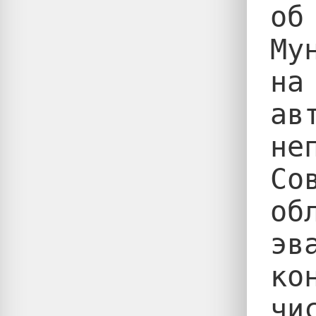
об
Му
на
ав
не
Со
об
эв
ко
чи