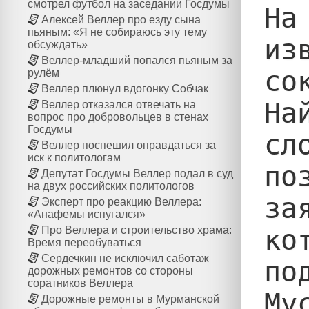
смотрел футбол на заседании Госдумы
На
Алексей Веллер про езду сына
пьяным: «Я не собираюсь эту тему
из
обсуждать»
Веллер-младший попался пьяным за
со
рулём
Веллер плюнул вдогонку Собчак
На
Веллер отказался отвечать на
вопрос про добровольцев в стенах
Госдумы
сл
Веллер поспешил оправдаться за
иск к политологам
по
Депутат Госдумы Веллер подал в суд
на двух российских политологов
за
Эксперт про реакцию Веллера:
«Анафемы испугался»
ко
Про Веллера и строительство храма:
Время переобуваться
Сердечкин не исключил саботаж
по
дорожных ремонтов со стороны
соратников Веллера
Му
Дорожные ремонты в Мурманской