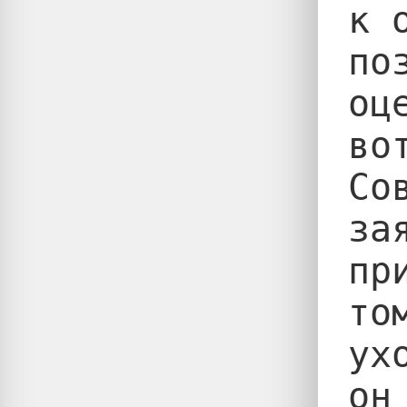
к 
по
оц
во
Со
за
пр
то
ух
он