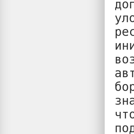
до
ул
ре
ин
во
ав
бо
зн
чт
по