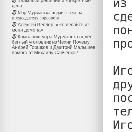
из
Знаковые решения и конкретные
дела
сд
Мэр Мурманска подает в суд на
председателя горсовета
Алексей Веллер: «Не делайте из
по
меня демона»
Кампанию мэра Мурманска ведет
пр
беглый уголовник из Чехии Почему
Андрей Горшков и Дмитрий Малышев
помогают Михаилу Савченко?
Иг
др
по
те
Иг