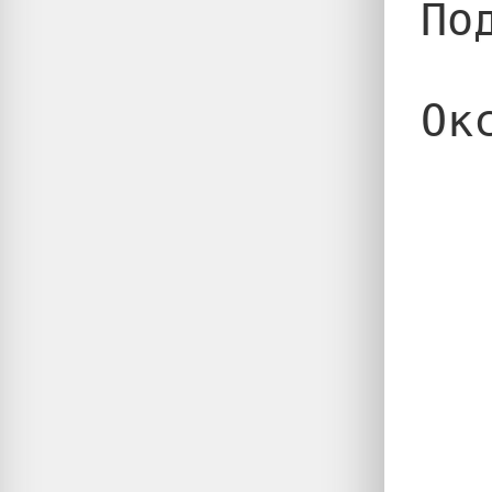
По
Ок