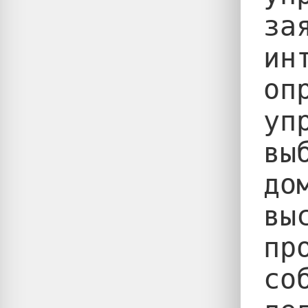
за
ин
оп
уп
вы
до
вы
пр
со