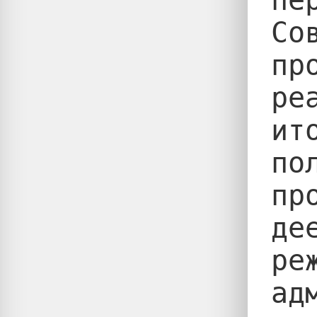
Со
пр
ре
ит
по
пр
де
ре
ад