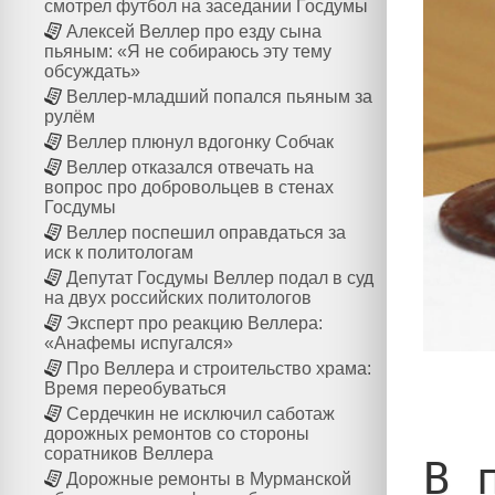
смотрел футбол на заседании Госдумы
Алексей Веллер про езду сына
пьяным: «Я не собираюсь эту тему
обсуждать»
Веллер-младший попался пьяным за
рулём
Веллер плюнул вдогонку Собчак
Веллер отказался отвечать на
вопрос про добровольцев в стенах
Госдумы
Веллер поспешил оправдаться за
иск к политологам
Депутат Госдумы Веллер подал в суд
на двух российских политологов
Эксперт про реакцию Веллера:
«Анафемы испугался»
Про Веллера и строительство храма:
Время переобуваться
Сердечкин не исключил саботаж
дорожных ремонтов со стороны
соратников Веллера
В 
Дорожные ремонты в Мурманской