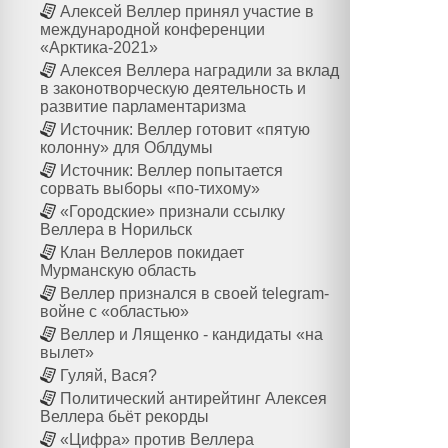
Алексей Веллер принял участие в
международной конференции
«Арктика-2021»
Алексея Веллера наградили за вклад
в законотворческую деятельность и
развитие парламентаризма
Источник: Веллер готовит «пятую
колонну» для Облдумы
Источник: Веллер попытается
сорвать выборы «по-тихому»
«Городские» признали ссылку
Веллера в Норильск
Клан Веллеров покидает
Мурманскую область
Веллер признался в своей telegram-
войне с «областью»
Веллер и Лященко - кандидаты «на
вылет»
Гуляй, Вася?
Политический антирейтинг Алексея
Веллера бьёт рекорды
«Цифра» против Веллера