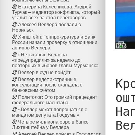
Екатерина Колесникова: Андрей
Турчак – медиатор конфликта, который
усадит всех за стол переговоров
Алексея Веллера послали в
Норильск
Хинштейн: Генпрокуратура и Банк
России начали проверку в отношении
активов Веллера
«Незыгарь»: Веллера
«предупредили» за неделю до
повторных выборов главы Мурманска
Веллер в суд не пойдёт
Кр
Веллер ведёт экстренные
консультации после скандала с
банковским счётом
ош
Политолог: Это громкий прецедент
федерального масштаба
На
«Веллер может попрощаться с
мандатом депутата Госдумы»
Ве
Четыре миллиона евро в банке
Лихтенштейна у Веллера
Алексей Веллер пойдет в Госдуму от