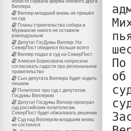
области сорвала фирма близкого друга
ад
Веллера
Веллер-младший вновь не пришёл
Ми
на суд
Планы строительства собора в
Мурманске никого не оставили
пь
равнодушным
Депутат ГосДумы Веллер: На
ше
СеверПост обиделся больше всего
Веллер подал в суд на СеверПост
По
Алексея Борисовича попросили
согласовать гадости про региональное
правительство
об
Сын депутата Веллера будет ходить
пешком
су
Политолог про суд с депутатом
Госдумы Веллером
су
Депутат Госдумы Веллер проиграл
суд российским политологам.
За
СеверПост будет обжаловать решение
Суд над Веллером-младшим вновь
не состоялся
Ве