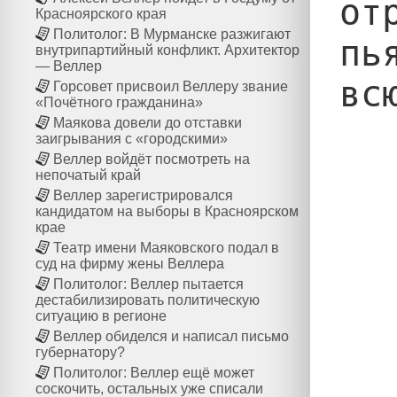
от
Красноярского края
Политолог: В Мурманске разжигают
пь
внутрипартийный конфликт. Архитектор
— Веллер
вс
Горсовет присвоил Веллеру звание
«Почётного гражданина»
Маякова довели до отставки
заигрывания с «городскими»
Веллер войдёт посмотреть на
непочатый край
Веллер зарегистрировался
кандидатом на выборы в Красноярском
крае
Театр имени Маяковского подал в
суд на фирму жены Веллера
Политолог: Веллер пытается
дестабилизировать политическую
ситуацию в регионе
Веллер обиделся и написал письмо
губернатору?
Политолог: Веллер ещё может
соскочить, остальных уже списали