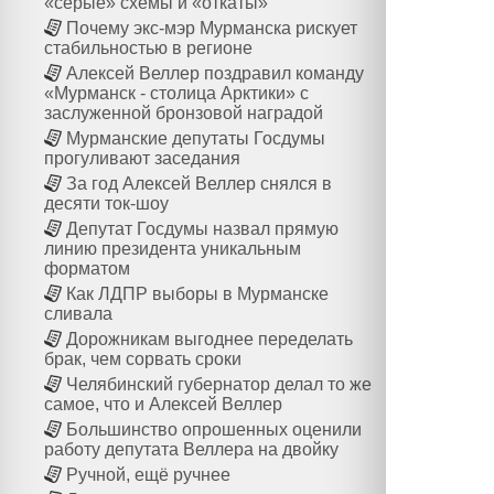
«серые» схемы и «откаты»
Почему экс-мэр Мурманска рискует
стабильностью в регионе
Алексей Веллер поздравил команду
«Мурманск - столица Арктики» с
заслуженной бронзовой наградой
Мурманские депутаты Госдумы
прогуливают заседания
За год Алексей Веллер снялся в
десяти ток-шоу
Депутат Госдумы назвал прямую
линию президента уникальным
форматом
Как ЛДПР выборы в Мурманске
сливала
Дорожникам выгоднее переделать
брак, чем сорвать сроки
Челябинский губернатор делал то же
самое, что и Алексей Веллер
Большинство опрошенных оценили
работу депутата Веллера на двойку
Ручной, ещё ручнее