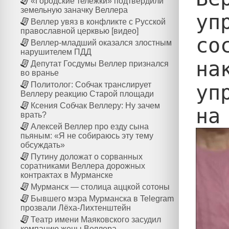
«Городские тележки» подтвердили
земельную заначку Веллера
уп
Веллер увяз в конфликте с Русской
православной церквью [видео]
со
Веллер-младший оказался злостным
нарушителем ПДД
на
Депутат Госдумы Веллер признался
во вранье
Политолог: Собчак транслирует
уп
Веллеру реакцию Старой площади
Ксения Собчак Веллеру: Ну зачем
врать?
Алексей Веллер про езду сына
пьяным: «Я не собираюсь эту тему
обсуждать»
Путину доложат о сорванных
соратниками Веллера дорожных
контрактах в Мурманске
Мурманск — столица аццкой сотоны
Бывшего мэра Мурманска в Telegram
прозвали Лёха-Лихтенштейн
Театр имени Маяковского засудил
компанию жены Веллера