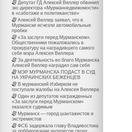
Депутат ГД Алексей Веллер обвинил
экс-директора «Мурманнедвижимости»
в «саботаже и политиканстве»
Алексей Веллер заявил, что в
Мурманске исчезли автомобильные
пробки
«За заслуги перед Мурманском».
Общественники пожаловались в
прокуратуру на наградившего самого
себя мэра Алексея Веллера
За деятельность во благо Мурманска
Алексей Веллер наградил сам себя
МЭР МУРМАНСКА ПОДАСТ В СУД
НА УКРАИНСКИХ БЕЖЕНЦЕВ
В мурманский Избирком не
поступали жалобы на Алексея Веллера
Один из депутатов награжденных
«За заслуги перед Мурманском»
оказался судимым
Мурманск — город шантажистов и
экстремистов
ФСБ задержала главу Владивостока
за лоббирование интересов своих