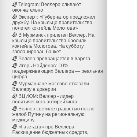
Telegram: Веллера сливают
окончательно
Эксперт: «Губернатор предложил
дружбу. На крыльцо правительства
полетел коктейль Молотова»
В Мурманск прилетел Веллер. На
крыльцо правительства бросили
коктейль Молотова. На субботу
запланирован банкет
Веллер превращается в варяга
Игорь Найдёнов: 10%
поддерживающих Веллера — реальная
цифра
Мурманчане массово отказали
Веллеру в доверии
ВЦИОМ: Веллер - лидер
политического антирейтинга
Веллер светился радостью после
жалоб Путину на региональную
медицину
«Газета.ru» про Веллера:
Расхищение бюджетных средств,