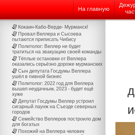
Дежу
На главную
час
Кокаин-Кабо-Верде- Мурманск!
Провал Веллера и Сысоева
пытаются приписать Чибису
Политолог: Веллер не будет
тратиться на эвакуацию своей команды
Тёплые остановки от Веллера
оказались серьёзно дороже мурманских
Сын депутата Госдумы Веллера
ушёл в пивной бизнес
Политолог: 2022 год для Веллера
д
вышел неудачным, 2023 - будет ещё
хуже
Депутат Госдумы Веллер устроил
и
сигарный лаунж на Cъезде северных
городов
Семейство Веллеров построило дом
для богатых
Похожий на Веллера человек