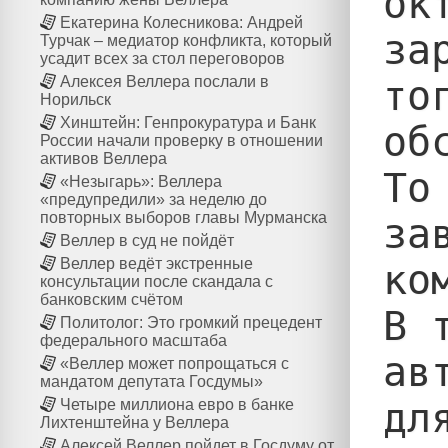
ок
Екатерина Колесникова: Андрей
за
Турчак – медиатор конфликта, который
усадит всех за стол переговоров
то
Алексея Веллера послали в
Норильск
Хинштейн: Генпрокуратура и Банк
об
России начали проверку в отношении
активов Веллера
То
«Незыгарь»: Веллера
«предупредили» за неделю до
повторных выборов главы Мурманска
за
Веллер в суд не пойдёт
Веллер ведёт экстренные
ко
консультации после скандала с
банковским счётом
В 
Политолог: Это громкий прецедент
федерального масштаба
ав
«Веллер может попрощаться с
мандатом депутата Госдумы»
дл
Четыре миллиона евро в банке
Лихтенштейна у Веллера
Алексей Веллер пойдет в Госдуму от