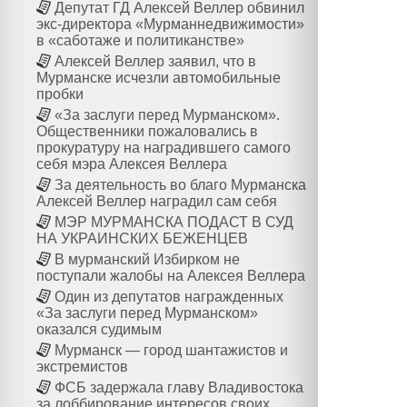
Депутат ГД Алексей Веллер обвинил
экс-директора «Мурманнедвижимости»
в «саботаже и политиканстве»
Алексей Веллер заявил, что в
Мурманске исчезли автомобильные
пробки
«За заслуги перед Мурманском».
Общественники пожаловались в
прокуратуру на наградившего самого
себя мэра Алексея Веллера
За деятельность во благо Мурманска
Алексей Веллер наградил сам себя
МЭР МУРМАНСКА ПОДАСТ В СУД
НА УКРАИНСКИХ БЕЖЕНЦЕВ
В мурманский Избирком не
поступали жалобы на Алексея Веллера
Один из депутатов награжденных
«За заслуги перед Мурманском»
оказался судимым
Мурманск — город шантажистов и
экстремистов
ФСБ задержала главу Владивостока
за лоббирование интересов своих