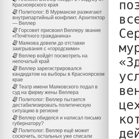
по
Красноярского края
Политолог: В Мурманске разжигают
вс
внутрипартийный конфликт. Архитектор
— Веллер
Се
Горсовет присвоил Веллеру звание
«Почётного гражданина»
Маякова довели до отставки
му
заигрывания с «городскими»
Веллер войдёт посмотреть на
«З
непочатый край
Веллер зарегистрировался
ус
кандидатом на выборы в Красноярском
крае
ве
Театр имени Маяковского подал в
суд на фирму жены Веллера
Политолог: Веллер пытается
це
дестабилизировать политическую
ситуацию в регионе
ко
Веллер обиделся и написал письмо
губернатору?
де
Политолог: Веллер ещё может
соскочить, остальных уже списали