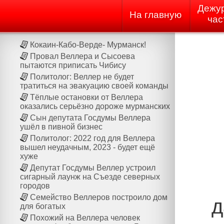
Дежу
На главную
час
Кокаин-Кабо-Верде- Мурманск!
Провал Веллера и Сысоева
пытаются приписать Чибису
Политолог: Веллер не будет
тратиться на эвакуацию своей команды
Тёплые остановки от Веллера
оказались серьёзно дороже мурманских
Сын депутата Госдумы Веллера
ушёл в пивной бизнес
Политолог: 2022 год для Веллера
вышел неудачным, 2023 - будет ещё
хуже
Депутат Госдумы Веллер устроил
сигарный лаунж на Cъезде северных
городов
Семейство Веллеров построило дом
д
для богатых
Похожий на Веллера человек