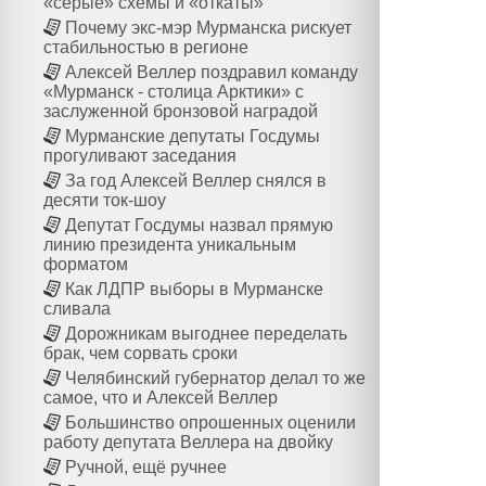
«серые» схемы и «откаты»
Почему экс-мэр Мурманска рискует
стабильностью в регионе
Алексей Веллер поздравил команду
«Мурманск - столица Арктики» с
заслуженной бронзовой наградой
Мурманские депутаты Госдумы
прогуливают заседания
За год Алексей Веллер снялся в
десяти ток-шоу
Депутат Госдумы назвал прямую
линию президента уникальным
форматом
Как ЛДПР выборы в Мурманске
сливала
Дорожникам выгоднее переделать
брак, чем сорвать сроки
Челябинский губернатор делал то же
самое, что и Алексей Веллер
Большинство опрошенных оценили
работу депутата Веллера на двойку
Ручной, ещё ручнее