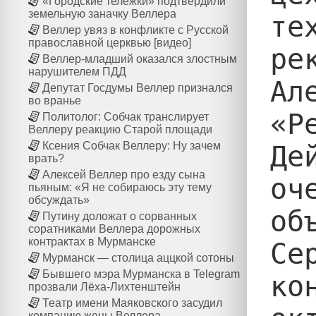
«Городские тележки» подтвердили
земельную заначку Веллера
те
Веллер увяз в конфликте с Русской
православной церквью [видео]
ре
Веллер-младший оказался злостным
нарушителем ПДД
Ал
Депутат Госдумы Веллер признался
во вранье
«Р
Политолог: Собчак транслирует
Веллеру реакцию Старой площади
Ксения Собчак Веллеру: Ну зачем
Де
врать?
Алексей Веллер про езду сына
оч
пьяным: «Я не собираюсь эту тему
обсуждать»
об
Путину доложат о сорванных
соратниками Веллера дорожных
контрактах в Мурманске
Се
Мурманск — столица аццкой сотоны
Бывшего мэра Мурманска в Telegram
ко
прозвали Лёха-Лихтенштейн
Театр имени Маяковского засудил
компанию жены Веллера