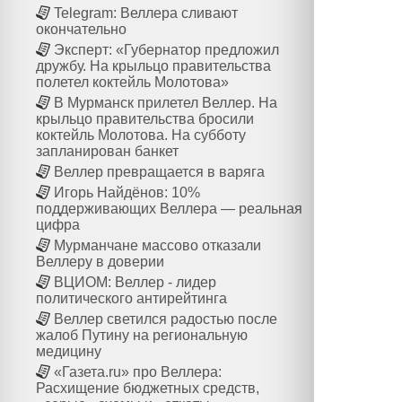
Telegram: Веллера сливают
окончательно
Эксперт: «Губернатор предложил
дружбу. На крыльцо правительства
полетел коктейль Молотова»
В Мурманск прилетел Веллер. На
крыльцо правительства бросили
коктейль Молотова. На субботу
запланирован банкет
Веллер превращается в варяга
Игорь Найдёнов: 10%
поддерживающих Веллера — реальная
цифра
Мурманчане массово отказали
Веллеру в доверии
ВЦИОМ: Веллер - лидер
политического антирейтинга
Веллер светился радостью после
жалоб Путину на региональную
медицину
«Газета.ru» про Веллера:
Расхищение бюджетных средств,