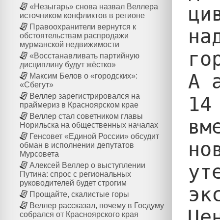
ци
«Незыгарь» снова назвал Веллера
источником конфликтов в регионе
Правоохранители вернутся к
на
обстоятельствам распродажи
мурманской недвижимости
го
«Восстанавливать партийную
дисциплину будут жёстко»
А 
Максим Белов о «городских»:
«Сбегут»
Веллер зарегистрировался на
14
праймериз в Красноярском крае
Веллер стал советником главы
вм
Норильска на общественных началах
Генсовет «Единой России» обсудит
но
обман в исполнении депутатов
Мурсовета
ут
Алексей Веллер о выступлении
Путина: спрос с региональных
руководителей будет строгим
эк
Прощайте, скалистые горы
Веллер рассказал, почему в Госдуму
Це
собрался от Красноярского края