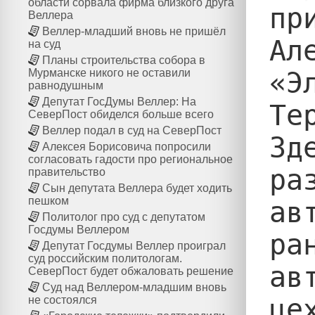
области сорвала фирма близкого друга
пр
Веллера
Веллер-младший вновь не пришёл
Ал
на суд
Планы строительства собора в
«Э
Мурманске никого не оставили
равнодушным
Депутат ГосДумы Веллер: На
Те
СеверПост обиделся больше всего
Веллер подал в суд на СеверПост
Зд
Алексея Борисовича попросили
согласовать гадости про региональное
ра
правительство
Сын депутата Веллера будет ходить
пешком
ав
Политолог про суд с депутатом
Госдумы Веллером
ра
Депутат Госдумы Веллер проиграл
суд российским политологам.
ав
СеверПост будет обжаловать решение
Суд над Веллером-младшим вновь
це
не состоялся