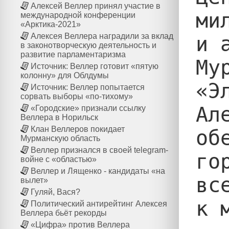
Алексей Веллер принял участие в
ми
международной конференции
«Арктика-2021»
Алексея Веллера наградили за вклад
и 
в законотворческую деятельность и
развитие парламентаризма
Му
Источник: Веллер готовит «пятую
колонну» для Облдумы
«Э
Источник: Веллер попытается
сорвать выборы «по-тихому»
Ал
«Городские» признали ссылку
Веллера в Норильск
Клан Веллеров покидает
об
Мурманскую область
Веллер признался в своей telegram-
го
войне с «областью»
Веллер и Лященко - кандидаты «на
вс
вылет»
Гуляй, Вася?
к 
Политический антирейтинг Алексея
Веллера бьёт рекорды
«Цифра» против Веллера