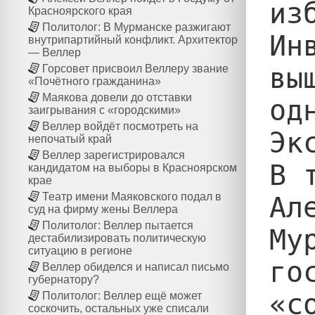
из
Красноярского края
Политолог: В Мурманске разжигают
Ин
внутрипартийный конфликт. Архитектор
— Веллер
вы
Горсовет присвоил Веллеру звание
«Почётного гражданина»
Маякова довели до отставки
од
заигрывания с «городскими»
Веллер войдёт посмотреть на
Эк
непочатый край
Веллер зарегистрировался
В 
кандидатом на выборы в Красноярском
крае
Театр имени Маяковского подал в
Ал
суд на фирму жены Веллера
Политолог: Веллер пытается
Му
дестабилизировать политическую
ситуацию в регионе
го
Веллер обиделся и написал письмо
губернатору?
«с
Политолог: Веллер ещё может
соскочить, остальных уже списали