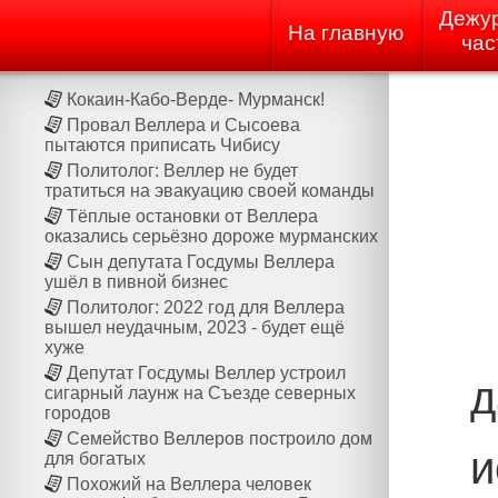
Дежу
На главную
час
Кокаин-Кабо-Верде- Мурманск!
Провал Веллера и Сысоева
пытаются приписать Чибису
Политолог: Веллер не будет
тратиться на эвакуацию своей команды
Тёплые остановки от Веллера
оказались серьёзно дороже мурманских
Сын депутата Госдумы Веллера
ушёл в пивной бизнес
Политолог: 2022 год для Веллера
вышел неудачным, 2023 - будет ещё
хуже
Депутат Госдумы Веллер устроил
д
сигарный лаунж на Cъезде северных
городов
Семейство Веллеров построило дом
и
для богатых
Похожий на Веллера человек