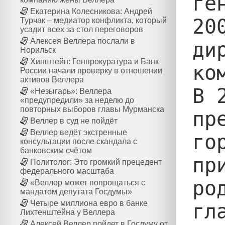
ге
Екатерина Колесникова: Андрей
20
Турчак – медиатор конфликта, который
усадит всех за стол переговоров
Алексея Веллера послали в
ди
Норильск
Хинштейн: Генпрокуратура и Банк
ко
России начали проверку в отношении
активов Веллера
В 
«Незыгарь»: Веллера
«предупредили» за неделю до
повторных выборов главы Мурманска
пр
Веллер в суд не пойдёт
Веллер ведёт экстренные
го
консультации после скандала с
банковским счётом
пр
Политолог: Это громкий прецедент
федерального масштаба
ро
«Веллер может попрощаться с
мандатом депутата Госдумы»
Четыре миллиона евро в банке
гл
Лихтенштейна у Веллера
Алексей Веллер пойдет в Госдуму от