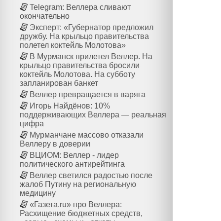
Telegram: Веллера сливают
окончательно
Эксперт: «Губернатор предложил
дружбу. На крыльцо правительства
полетел коктейль Молотова»
В Мурманск прилетел Веллер. На
крыльцо правительства бросили
коктейль Молотова. На субботу
запланирован банкет
Веллер превращается в варяга
Игорь Найдёнов: 10%
поддерживающих Веллера — реальная
цифра
Мурманчане массово отказали
Веллеру в доверии
ВЦИОМ: Веллер - лидер
политического антирейтинга
Веллер светился радостью после
жалоб Путину на региональную
медицину
«Газета.ru» про Веллера:
Расхищение бюджетных средств,