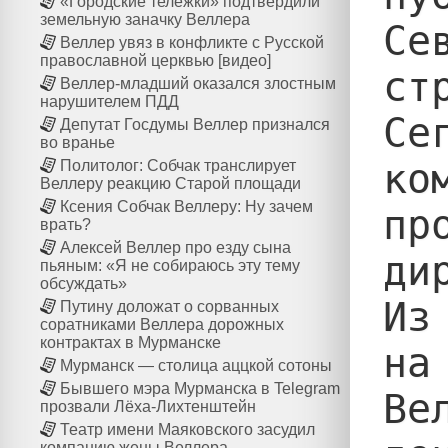
«Городские тележки» подтвердили
земельную заначку Веллера
Се
Веллер увяз в конфликте с Русской
православной церквью [видео]
ст
Веллер-младший оказался злостным
нарушителем ПДД
Се
Депутат Госдумы Веллер признался
во вранье
ко
Политолог: Собчак транслирует
Веллеру реакцию Старой площади
Ксения Собчак Веллеру: Ну зачем
пр
врать?
Алексей Веллер про езду сына
ди
пьяным: «Я не собираюсь эту тему
обсуждать»
Из
Путину доложат о сорванных
соратниками Веллера дорожных
контрактах в Мурманске
на
Мурманск — столица аццкой сотоны
Бывшего мэра Мурманска в Telegram
Ве
прозвали Лёха-Лихтенштейн
Театр имени Маяковского засудил
компанию жены Веллера