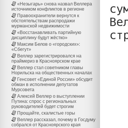
«Незыгарь» снова назвал Веллера
су
источником конфликтов в регионе
Правоохранители вернутся к
Ве
обстоятельствам распродажи
мурманской недвижимости
ст
«Восстанавливать партийную
дисциплину будут жёстко»
Максим Белов о «городских»:
«Сбегут»
Веллер зарегистрировался на
праймериз в Красноярском крае
Веллер стал советником главы
Норильска на общественных началах
Генсовет «Единой России» обсудит
обман в исполнении депутатов
Мурсовета
Алексей Веллер о выступлении
Путина: спрос с региональных
руководителей будет строгим
Прощайте, скалистые горы
Веллер рассказал, почему в Госдуму
собрался от Красноярского края