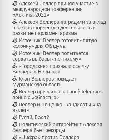
Алексей Веллер принял участие в
международной конференции
«Арктика-2021»
Алексея Веллера наградили за вклад
в законотворческую деятельность и
развитие парламентаризма
Источник: Веллер готовит «пятую
колонну» для Облдумы
Источник: Веллер попытается
сорвать выборы «по-тихому»
«Городские» признали ссылку
Веллера в Норильск
Клан Веллеров покидает
Мурманскую область
Веллер признался в своей telegram-
войне с «областью»
Веллер и Лященко - кандидаты «на
вылет»
Гуляй, Вася?
Политический антирейтинг Алексея
Веллера бьёт рекорды
«Цифра» против Веллера