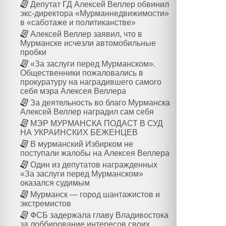
Депутат ГД Алексей Веллер обвинил
экс-директора «Мурманнедвижимости»
в «саботаже и политиканстве»
Алексей Веллер заявил, что в
Мурманске исчезли автомобильные
пробки
«За заслуги перед Мурманском».
Общественники пожаловались в
прокуратуру на наградившего самого
себя мэра Алексея Веллера
За деятельность во благо Мурманска
Алексей Веллер наградил сам себя
МЭР МУРМАНСКА ПОДАСТ В СУД
НА УКРАИНСКИХ БЕЖЕНЦЕВ
В мурманский Избирком не
поступали жалобы на Алексея Веллера
Один из депутатов награжденных
«За заслуги перед Мурманском»
оказался судимым
Мурманск — город шантажистов и
экстремистов
ФСБ задержала главу Владивостока
за лоббирование интересов своих