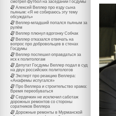
смотрел футбол на заседании Госдумы
Алексей Веллер про езду сына
пьяным: «Я не собираюсь эту тему
обсуждать»
Веллер-младший попался пьяным за
рулём
Веллер плюнул вдогонку Собчак
Веллер отказался отвечать на
вопрос про добровольцев в стенах
Госдумы
Веллер поспешил оправдаться за
иск к политологам
Депутат Госдумы Веллер подал в суд
на двух российских политологов
Эксперт про реакцию Веллера:
«Анафемы испугался»
Про Веллера и строительство храма:
Время переобуваться
Сердечкин не исключил саботаж
дорожных ремонтов со стороны
соратников Веллера
Дорожные ремонты в Мурманской