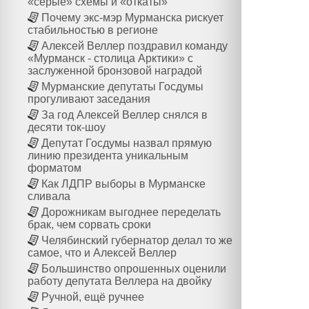
«серые» схемы и «откаты»
Почему экс-мэр Мурманска рискует
стабильностью в регионе
Алексей Веллер поздравил команду
«Мурманск - столица Арктики» с
заслуженной бронзовой наградой
Мурманские депутаты Госдумы
прогуливают заседания
За год Алексей Веллер снялся в
десяти ток-шоу
Депутат Госдумы назвал прямую
линию президента уникальным
форматом
Как ЛДПР выборы в Мурманске
сливала
Дорожникам выгоднее переделать
брак, чем сорвать сроки
Челябинский губернатор делал то же
самое, что и Алексей Веллер
Большинство опрошенных оценили
работу депутата Веллера на двойку
Ручной, ещё ручнее