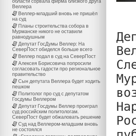
области сорвала фирма близкого друга
Веллера
Веллер-младший вновь не пришёл
на суд
Планы строительства собора в
Мурманске никого не оставили
Де
равнодушным
Депутат ГосДумы Веллер: На
Ве
СеверПост обиделся больше всего
Веллер подал в суд на СеверПост
Сл
Алексея Борисовича попросили
согласовать гадости про региональное
Му
правительство
Сын депутата Веллера будет ходить
пешком
во
Политолог про суд с депутатом
Госдумы Веллером
На
Депутат Госдумы Веллер проиграл
суд российским политологам.
Ро
СеверПост будет обжаловать решение
Суд над Веллером-младшим вновь
не состоялся
пу